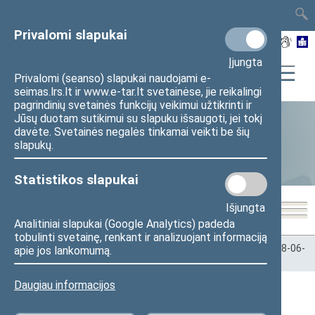
TAIS
TAR
LT
I
EN
Privalomi slapukai
Įjungta
Privalomi (seanso) slapukai naudojami e-
seimas.lrs.lt ir www.e-tar.lt svetainėse, jie reikalingi
pagrindinių svetainės funkcijų veikimui užtikrinti ir
Jūsų duotam sutikimui su slapuku išsaugoti, jei tokį
davėte. Svetainės negalės tinkamai veikti be šių
Statistika
slapukų.
Statistikos slapukai
Išjungta
Analitiniai slapukai (Google Analytics) padeda
tobulinti svetainę, renkant ir analizuojant informaciją
Pradžia
>
Statistika
>
Seimo narių balsavimų rezultatai
>
2018-06-
apie jos lankomumą.
29
Daugiau informacijos
2018-06-29 Seimo posėdžiai