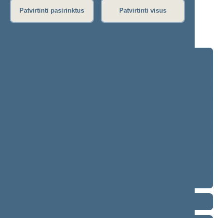
Dienos darbotvarkė
Patvirtinti pasirinktus
Patvirtinti visus
Nenumatytas posėdis
Nenumatytas posėdis
Seimo posėdžiuose priimti projektai
2024–2028 metų kadencija
5 eilinė (2026-09-10 – ...)
4 eilinė (2026-03-10 – 2026-07-14)
3 eilinė (2025-09-10 – 2025-12-23)
neeilinė (2025-08-21 – 2025-08-26)
2 eilinė (2025-03-10 – 2025-06-30)
1 eilinė (2024-11-14 – 2025-01-14)
2020–2024 metų kadencija