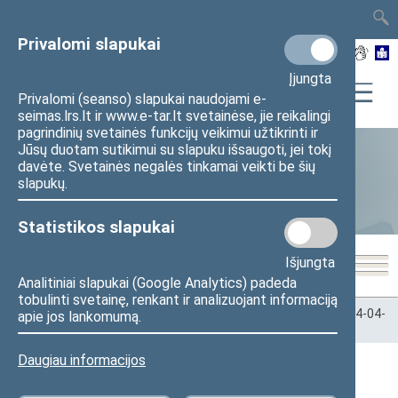
TAIS
TAR
LT
I
EN
Privalomi slapukai
Įjungta
Privalomi (seanso) slapukai naudojami e-
seimas.lrs.lt ir www.e-tar.lt svetainėse, jie reikalingi
pagrindinių svetainės funkcijų veikimui užtikrinti ir
Jūsų duotam sutikimui su slapuku išsaugoti, jei tokį
davėte. Svetainės negalės tinkamai veikti be šių
Statistika
slapukų.
Statistikos slapukai
Išjungta
Analitiniai slapukai (Google Analytics) padeda
tobulinti svetainę, renkant ir analizuojant informaciją
Pradžia
>
Statistika
>
Seimo narių balsavimų rezultatai
>
2024-04-
apie jos lankomumą.
11
Daugiau informacijos
2024-04-11 Seimo posėdžiai