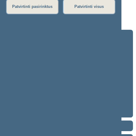
Dienos darbotvarkė
Patvirtinti pasirinktus
Patvirtinti visus
Rytinis posėdis
Vakarinis posėdis
Seimo posėdžiuose priimti projektai
2024–2028 metų kadencija
5 eilinė (2026-09-10 – ...)
4 eilinė (2026-03-10 – 2026-07-14)
3 eilinė (2025-09-10 – 2025-12-23)
neeilinė (2025-08-21 – 2025-08-26)
2 eilinė (2025-03-10 – 2025-06-30)
1 eilinė (2024-11-14 – 2025-01-14)
2020–2024 metų kadencija