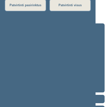
Dienos darbotvarkė
Patvirtinti pasirinktus
Patvirtinti visus
Rytinis posėdis
Vakarinis posėdis
Seimo posėdžiuose priimti projektai
2024–2028 metų kadencija
5 eilinė (2026-09-10 – ...)
4 eilinė (2026-03-10 – 2026-07-14)
3 eilinė (2025-09-10 – 2025-12-23)
neeilinė (2025-08-21 – 2025-08-26)
2 eilinė (2025-03-10 – 2025-06-30)
1 eilinė (2024-11-14 – 2025-01-14)
2020–2024 metų kadencija