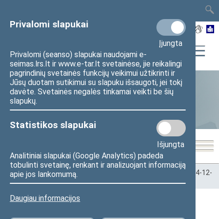
TAIS
TAR
LT
I
EN
Privalomi slapukai
Įjungta
Privalomi (seanso) slapukai naudojami e-
seimas.lrs.lt ir www.e-tar.lt svetainėse, jie reikalingi
pagrindinių svetainės funkcijų veikimui užtikrinti ir
Jūsų duotam sutikimui su slapuku išsaugoti, jei tokį
davėte. Svetainės negalės tinkamai veikti be šių
Statistika
slapukų.
Statistikos slapukai
Išjungta
Analitiniai slapukai (Google Analytics) padeda
tobulinti svetainę, renkant ir analizuojant informaciją
Pradžia
>
Statistika
>
Seimo narių balsavimų rezultatai
>
2024-12-
apie jos lankomumą.
03
Daugiau informacijos
2024-12-03 Seimo posėdžiai