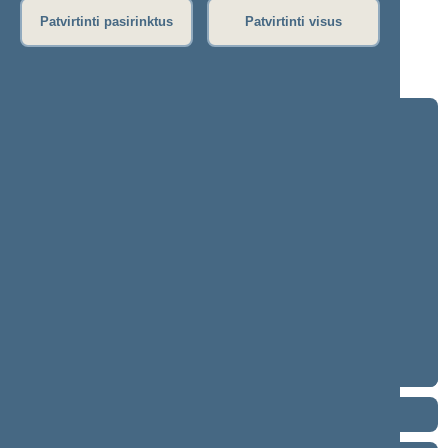
Dienos darbotvarkė
Patvirtinti pasirinktus
Patvirtinti visus
Rytinis posėdis
Vakarinis posėdis
Seimo posėdžiuose priimti projektai
2024–2028 metų kadencija
5 eilinė (2026-09-10 – ...)
4 eilinė (2026-03-10 – 2026-07-14)
3 eilinė (2025-09-10 – 2025-12-23)
neeilinė (2025-08-21 – 2025-08-26)
2 eilinė (2025-03-10 – 2025-06-30)
1 eilinė (2024-11-14 – 2025-01-14)
2020–2024 metų kadencija