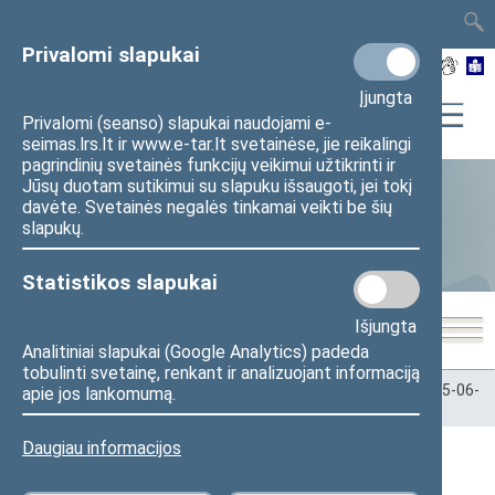
TAIS
TAR
LT
I
EN
Privalomi slapukai
Įjungta
Privalomi (seanso) slapukai naudojami e-
seimas.lrs.lt ir www.e-tar.lt svetainėse, jie reikalingi
pagrindinių svetainės funkcijų veikimui užtikrinti ir
Jūsų duotam sutikimui su slapuku išsaugoti, jei tokį
davėte. Svetainės negalės tinkamai veikti be šių
Statistika
slapukų.
Statistikos slapukai
Išjungta
Analitiniai slapukai (Google Analytics) padeda
tobulinti svetainę, renkant ir analizuojant informaciją
Pradžia
>
Statistika
>
Seimo narių balsavimų rezultatai
>
2025-06-
apie jos lankomumą.
30
Daugiau informacijos
2025-06-30 Seimo posėdžiai