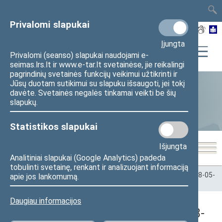
TAIS
TAR
LT
I
EN
Privalomi slapukai
Įjungta
Privalomi (seanso) slapukai naudojami e-
seimas.lrs.lt ir www.e-tar.lt svetainėse, jie reikalingi
pagrindinių svetainės funkcijų veikimui užtikrinti ir
Jūsų duotam sutikimui su slapuku išsaugoti, jei tokį
davėte. Svetainės negalės tinkamai veikti be šių
Statistika
slapukų.
Statistikos slapukai
Išjungta
Analitiniai slapukai (Google Analytics) padeda
tobulinti svetainę, renkant ir analizuojant informaciją
Pradžia
>
Statistika
>
Seimo narių balsavimų rezultatai
>
2008-05-
apie jos lankomumą.
22
>
Rytinis posėdis
Daugiau informacijos
Seimo rytinis posėdis Nr. 421 (2008-