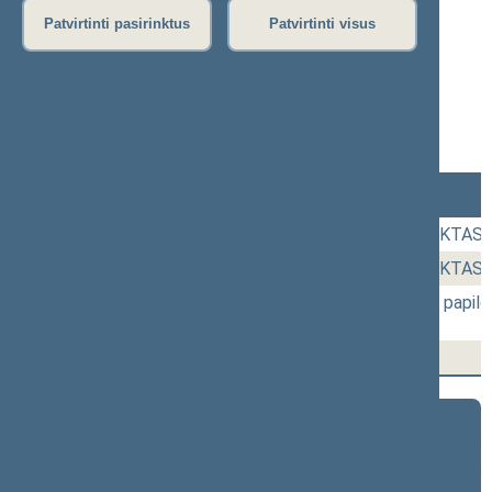
04-22)
Patvirtinti pasirinktus
Patvirtinti visus
Protokolas
Stenograma
Garso įrašas
(
atsisiųsti
)
Lankomumas
Laikas
Numeris
Svarstytas klausimas
14:02
1 - 2a.
Mokslo ir studijų ĮSTATYMO PROJEKTAS (
16:17
1 - 2a.
Mokslo ir studijų ĮSTATYMO PROJEKTAS (
17:47
1 - 2b.
Viešųjų įstaigų įstatymo 1 straipsnio p
[Svarstymas]
17:58
1 - 3.
Seimo narių pareiškimai
2024–2028 metų kadencija
5 eilinė (2026-09-10 – ...)