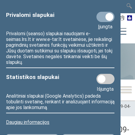
TAIS
TAR
LT
I
EN
Privalomi slapukai
Įjungta
Privalomi (seanso) slapukai naudojami e-
seimas.lrs.lt ir www.e-tar.lt svetainėse, jie reikalingi
pagrindinių svetainės funkcijų veikimui užtikrinti ir
Jūsų duotam sutikimui su slapuku išsaugoti, jei tokį
davėte. Svetainės negalės tinkamai veikti be šių
Statistika
slapukų.
Statistikos slapukai
Išjungta
Analitiniai slapukai (Google Analytics) padeda
tobulinti svetainę, renkant ir analizuojant informaciją
Pradžia
>
Statistika
>
Seimo narių balsavimų rezultatai
>
2009-04-
apie jos lankomumą.
22
>
Vakarinis posėdis
Daugiau informacijos
Seimo vakarinis posėdis Nr. 64 (2009-