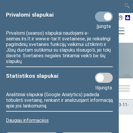
TAIS
TAR
LT
I
EN
Privalomi slapukai
Įjungta
Privalomi (seanso) slapukai naudojami e-
seimas.lrs.lt ir www.e-tar.lt svetainėse, jie reikalingi
pagrindinių svetainės funkcijų veikimui užtikrinti ir
Jūsų duotam sutikimui su slapuku išsaugoti, jei tokį
davėte. Svetainės negalės tinkamai veikti be šių
Statistika
slapukų.
Statistikos slapukai
Išjungta
Analitiniai slapukai (Google Analytics) padeda
tobulinti svetainę, renkant ir analizuojant informaciją
Pradžia
>
Statistika
>
Seimo narių balsavimų rezultatai
>
2023-11-
apie jos lankomumą.
16
>
Vakarinis posėdis
Daugiau informacijos
Seimo vakarinis posėdis Nr. 323