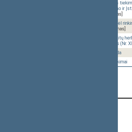
11:37
1 - 4.
Geriamojo vandens tiekimo
straipsnių pakeitimo ir Į
3165(2))
[Priėmimas]
11:49
1 - 6.
Seimo nutarimo "Dėl rink
3295(2))
[Svarstymas]
11:54
r - 1.
Valstybės herbo, kitų herb
įstatymo projektas (Nr. 
12:01
1 - 8.
Vyriausybės valanda
12:32
1 - 9.
Seimo narių pareiškimai
KONTAKTAI:
Gedimino pr. 53, 01109 Vilnius,
Lietuva