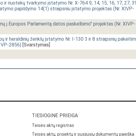
 ir nuotekų tvarkymo įstatymo Nr. X-764 9, 14, 15, 16, 17, 27, 3
statymo papildymo 14(1) straipsniu įstatymo projektas (Nr. XIVP-
imų į Europos Parlamentą datos paskelbimo" projektas (Nr. XIVP-
ų ir heraldinių ženklų įstatymo Nr. I-130 3 ir 8 straipsnių pakeiti
XIVP-2856)
[Svarstymas]
TIESIOGINĖ PRIEIGA:
Teisės aktų registras
Teisės aktų, projektų ir susijusių dokumentų paieška