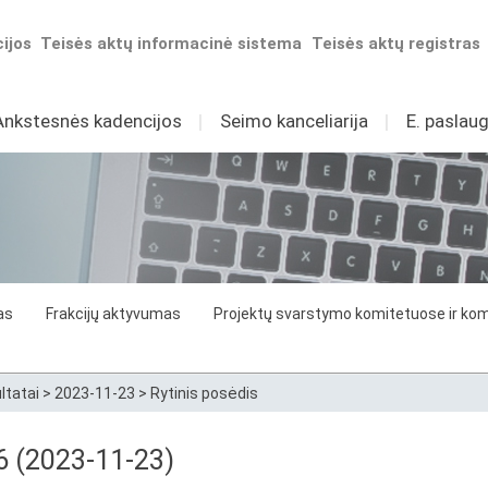
ijos
Teisės aktų informacinė sistema
Teisės aktų registras
Ankstesnės kadencijos
I
Seimo kanceliarija
I
E. paslaug
as
Frakcijų aktyvumas
Projektų svarstymo komitetuose ir komi
ltatai
>
2023-11-23
>
Rytinis posėdis
26 (2023-11-23)