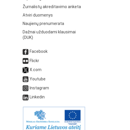
Žurnalistų akreditavimo anketa
Atviri duomenys
Naujienų prenumerata
Dažnai užduodami klausimai
(DUK)
Facebook
Flickr
X.com
Youtube
Instagram
Linkedin