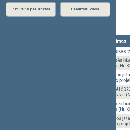
Protokolas
Patvirtinti pasirinktus
Patvirtinti visus
Stenograma
Vaizdo įrašas
Lankomumas
Laikas
Numeris
Svarstytas klausimas
10:01
1 - 1.
Posėdžio darbotvarkės tv
10:12
1 - 2.
2024 metų valstybės biudž
įstatymo projektas (Nr. 
11:30
1 - 3.
Elektros energetikos įstat
pakeitimo įstatymo proje
11:31
1 - 5.
Seimo nutarimo „Dėl 2023
Parlamentui“ projektas (
11:36
1 - 2.
2024 metų valstybės biudž
įstatymo projektas (Nr. 
11:36
1 - 3.
Elektros energetikos įstat
pakeitimo įstatymo proje