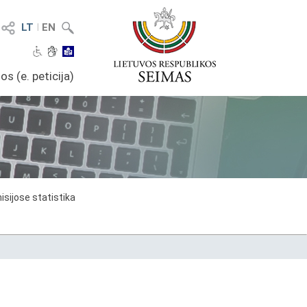
LT
I
EN
os (e. peticija)
sijose statistika