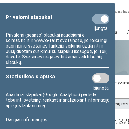
Numatomos transliac
Privalomi slapukai
Įjungta
Sudėtis
I
Veikla
I
Privalomi (seanso) slapukai naudojami e-
seimas.lrs.lt ir www.e-tar.lt svetainėse, jie reikalingi
pagrindinių svetainės funkcijų veikimui užtikrinti ir
Jūsų duotam sutikimui su slapuku išsaugoti, jei tokį
Statistika
davėte. Svetainės negalės tinkamai veikti be šių
slapukų.
Statistikos slapukai
Seimo darbo statistika
Seimo narių aktyvum
Išjungta
Seimo narių balsavimų rezultatai
Analitiniai slapukai (Google Analytics) padeda
tobulinti svetainę, renkant ir analizuojant informaciją
Pradžia
>
Statistika
>
Seimo narių balsavimų rezu
apie jos lankomumą.
Daugiau informacijos
Seimo rytinis posėdis Nr. 3