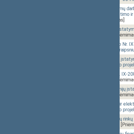
10:07
1 - 2. 6.
Nelaimingų atsitikimų darb
29 straipsnių pakeitimo i
3645(2))
[Priėmimas]
10:07
1 - 3.
Valstybės skolos įstatymo
XIVP-3763(2))
[Priėmima
10:08
1 - 4. 1.
Mokėjimų įstatymo Nr. IX-
papildymo 28-1 straipsni
10:09
1 - 4. 2.
Finansinio tvarumo įstaty
pakeitimo įstatymo proje
10:09
1 - 4. 3.
Bankų įstatymo Nr. IX-208
XIVP-3699(2))
[Priėmima
10:09
1 - 4. 4.
Centrinių kredito unijų į
XIVP-3700(2))
[Priėmima
10:10
1 - 4. 5.
Elektroninių pinigų ir elek
pakeitimo įstatymo proje
10:12
1 - 4. 6.
Finansinių priemonių rink
(Nr. XIVP-3702(2))
[Priėm
10:13
1 - 4. 7.
Įmonių, priklausančių fin