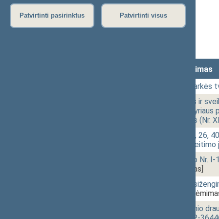
Protokolas
Patvirtinti pasirinktus
Patvirtinti visus
Stenograma
Vaizdo įrašas
Lankomumas
Laikas
Numeris
Svarstytas klausimas
10:02
1 - 1.
Posėdžio darbotvarkės tv
10:05
1 - 2. 1.
Darbuotojų saugos ir sveik
46 straipsnių, V skyriaus 
įstatymo projektas (Nr. 
10:05
1 - 2. 2.
Darbo kodekso 25, 26, 40, 
158 straipsnių pakeitimo
10:06
1 - 2. 3.
Statybos įstatymo Nr. I-
3642(2))
[Priėmimas]
10:06
1 - 2. 4.
Administracinių nusižengi
XIVP-3643(2))
[Priėmima
10:06
1 - 2. 5.
Valstybinio socialinio dr
projektas (Nr. XIVP-3644