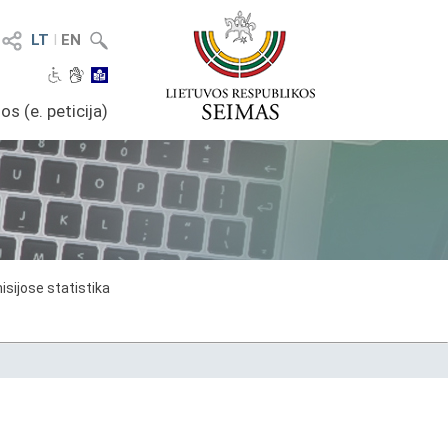
LT
I
EN
os (e. peticija)
sijose statistika