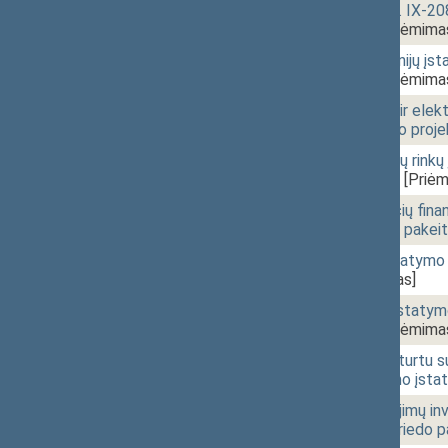
10:31
1 - 4. 3.
Bankų įstatymo Nr. IX-208
XIVP-3699(2))
[Priėmima
10:32
1 - 4. 4.
Centrinių kredito unijų į
XIVP-3700(2))
[Priėmima
10:32
1 - 4. 5.
Elektroninių pinigų ir elek
pakeitimo įstatymo proje
10:33
1 - 4. 6.
Finansinių priemonių rink
(Nr. XIVP-3702(2))
[Priėm
10:34
1 - 4. 7.
Įmonių, priklausančių fin
1 ir 12-2 straipsnių pake
10:34
1 - 4. 8.
Lietuvos banko įstatymo N
3704(2))
[Priėmimas]
10:35
1 - 4. 9.
Mokėjimo įstaigų įstatymo
XIVP-3705(2))
[Priėmima
10:35
1 - 5. 1.
Su nekilnojamuoju turtu su
straipsnių pakeitimo įsta
10:36
1 - 5. 2.
Indėlių ir įsipareigojimų 
33 straipsnių ir 1 priedo