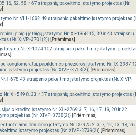
5 16, 52, 58 ir 67 straipsnių pakeitimo įstatymo projektas (Nr.
s]
statymo Nr. VIII-1682 49 straipsnio pakeitimo įstatymo projektas (
s]
troninių pinigų įstaigų įstatymo Nr. XI-1868 15, 39 ir 43 straipsnių
ktas (Nr. XIVP-3701(2))
[Priėmimas]
ų įstatymo Nr. X-1024 102 straipsnio pakeitimo įstatymo projekta
imas]
ansų konglomeratui, papildomos priežiūros įstatymo Nr. IX-2387 1
itimo įstatymo projektas (Nr. XIVP-3703(2))
[Priėmimas]
r. I-678 43 straipsnio pakeitimo įstatymo projektas (Nr. XIVP-
 Nr. XI-549 8, 33 ir 37 straipsnių pakeitimo įstatymo projektas (
s]
sijusio kredito įstatymo Nr. XII-2769 3, 7, 16, 17, 18, 20 ir 22
tymo projektas (Nr. XIVP-3738(2))
[Priėmimas]
investuotojams draudimo įstatymo Nr. IX-975 2, 3, 7, 12, 13, 14, 26,
 pakeitimo įstatymo projektas (Nr. XIVP-3739(2))
[Priėmimas]