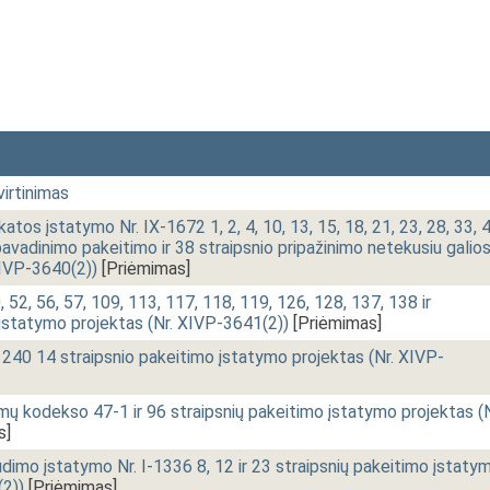
irtinimas
atos įstatymo Nr. IX-1672 1, 2, 4, 10, 13, 15, 18, 21, 23, 28, 33, 4
pavadinimo pakeitimo ir 38 straipsnio pripažinimo netekusiu galio
XIVP-3640(2))
[Priėmimas]
52, 56, 57, 109, 113, 117, 118, 119, 126, 128, 137, 138 ir
 įstatymo projektas (Nr. XIVP-3641(2))
[Priėmimas]
1240 14 straipsnio pakeitimo įstatymo projektas (Nr. XIVP-
mų kodekso 47-1 ir 96 straipsnių pakeitimo įstatymo projektas (N
s]
audimo įstatymo Nr. I-1336 8, 12 ir 23 straipsnių pakeitimo įstaty
(2))
[Priėmimas]