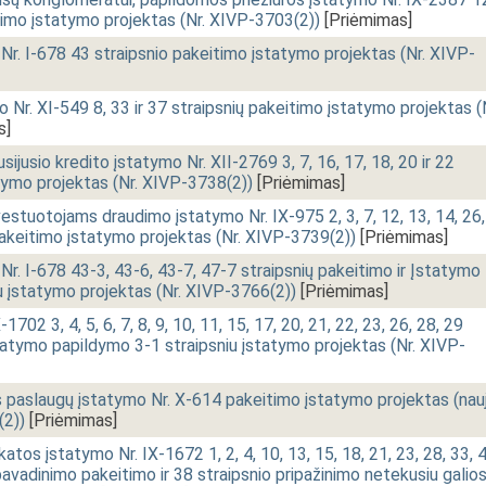
itimo įstatymo projektas (Nr. XIVP-3703(2))
[Priėmimas]
r. I-678 43 straipsnio pakeitimo įstatymo projektas (Nr. XIVP-
 Nr. XI-549 8, 33 ir 37 straipsnių pakeitimo įstatymo projektas (
s]
sijusio kredito įstatymo Nr. XII-2769 3, 7, 16, 17, 18, 20 ir 22
tymo projektas (Nr. XIVP-3738(2))
[Priėmimas]
investuotojams draudimo įstatymo Nr. IX-975 2, 3, 7, 12, 13, 14, 26,
 pakeitimo įstatymo projektas (Nr. XIVP-3739(2))
[Priėmimas]
r. I-678 43-3, 43-6, 43-7, 47-7 straipsnių pakeitimo ir Įstatymo
u įstatymo projektas (Nr. XIVP-3766(2))
[Priėmimas]
702 3, 4, 5, 6, 7, 8, 9, 10, 11, 15, 17, 20, 21, 22, 23, 26, 28, 29
statymo papildymo 3-1 straipsniu įstatymo projektas (Nr. XIVP-
paslaugų įstatymo Nr. X-614 pakeitimo įstatymo projektas (nau
(2))
[Priėmimas]
atos įstatymo Nr. IX-1672 1, 2, 4, 10, 13, 15, 18, 21, 23, 28, 33, 4
pavadinimo pakeitimo ir 38 straipsnio pripažinimo netekusiu galio