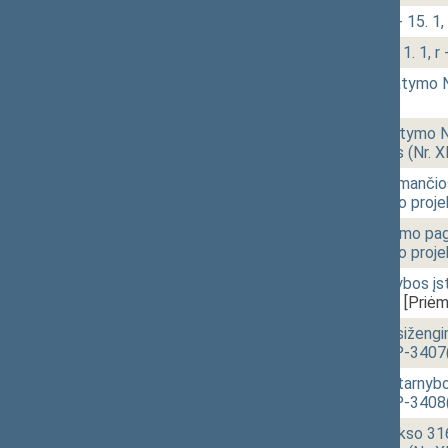
10:58
1 - 15.
Klausimų grupė: 1 - 15. 1, 
11:01
- 1.
Klausimų grupė: r - 1. 1, r 
11:34
1 - 7. 1.
Karo prievolės įstatymo 
[Priėmimas]
12:20
1 - 7. 2.
Karo padėties įstatymo Nr.
įstatymo projektas (Nr. 
12:22
1 - 7. 3.
Mobilizacijos ir priimanči
pakeitimo įstatymo proje
12:29
1 - 7. 4.
Nacionalinio saugumo pagr
pakeitimo įstatymo proje
12:30
1 - 7. 5.
Diplomatinės tarnybos įs
(Nr. XIVP-3406(2))
[Priėm
12:31
1 - 7. 6.
Administracinių nusiženg
projektas (Nr. XIVP-3407
12:33
1 - 7. 7.
Specialiųjų tyrimų tarnyb
projektas (Nr. XIVP-3408
12:34
1 - 7. 8.
Baudžiamojo kodekso 316,