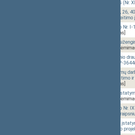
įstatymo projektas (Nr. 
10:27
1 - 2. 2.
Darbo kodekso 25, 26, 40, 
158 straipsnių pakeitimo
10:27
1 - 2. 3.
Statybos įstatymo Nr. I-
3642(2))
[Priėmimas]
10:28
1 - 2. 4.
Administracinių nusižengi
XIVP-3643(2))
[Priėmima
10:28
1 - 2. 5.
Valstybinio socialinio dr
projektas (Nr. XIVP-3644
10:29
1 - 2. 6.
Nelaimingų atsitikimų darb
29 straipsnių pakeitimo i
3645(2))
[Priėmimas]
10:30
1 - 3.
Valstybės skolos įstatymo
XIVP-3763(2))
[Priėmima
10:30
1 - 4. 1.
Mokėjimų įstatymo Nr. IX-
papildymo 28-1 straipsni
10:31
1 - 4. 2.
Finansinio tvarumo įstaty
pakeitimo įstatymo proje