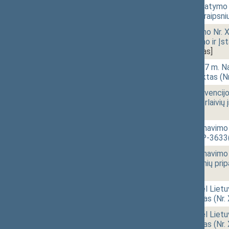
10:37
1 - 6.
Lietuvos banko įstatymo N
papildymo 43-4 straipsni
10:37
1 - 8.
Mediacijos įstatymo Nr. X-1
straipsnių pakeitimo ir Į
3469(2))
[Priėmimas]
10:38
1 - 10.
Įstatymo „Dėl 2007 m. Nai
ratifikavimo“ projektas (
10:39
1 - 11.
Įstatymo „Dėl Konvencijos d
Protokolo dėl su orlaivių 
[Priėmimas]
10:40
1 - 12. 1.
Visuomenės informavimo į
projektas (Nr. XIVP-3633
10:43
1 - 12. 2.
Visuomenės informavimo į
1425 2 ir 3 straipsnių pr
[Priėmimas]
10:44
1 - 13.
Seimo statuto „Dėl Lietu
pakeitimo“ projektas (Nr.
10:46
1 - 14.
Seimo statuto „Dėl Lietu
pakeitimo“ projektas (Nr.