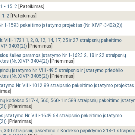
1 - 15. 2
[Pateikimas]
- 1. 2
[Pateikimas]
Nr. I-1593 pakeitimo įstatymo projektas (Nr. XIVP-3402(2))
 VIII-1721 1, 2, 8, 12, 14, 17, 25 ir 27 straipsnių pakeitimo
XIVP-3403(2))
[Priėmimas]
osios šalies paramos įstatymo Nr. I-1623 2, 18 ir 22 straipsnių
ktas (Nr. XIVP-3404(2))
[Priėmimas]
indų įstatymo Nr. VIII-49 5 straipsnio ir Įstatymo priedėlio
ktas (Nr. XIVP-3405(2))
[Priėmimas]
tatymo Nr. VIII-1012 89 straipsnio pakeitimo įstatymo projektas
imas]
imų kodekso 517-4, 560, 560-1 ir 589 straipsnių pakeitimo įstat
(2))
[Priėmimas]
os įstatymo Nr. VIII-1649 64 straipsnio pakeitimo įstatymo
(2))
[Priėmimas]
 330 straipsnių pakeitimo ir Kodekso papildymo 314-1 straipsni