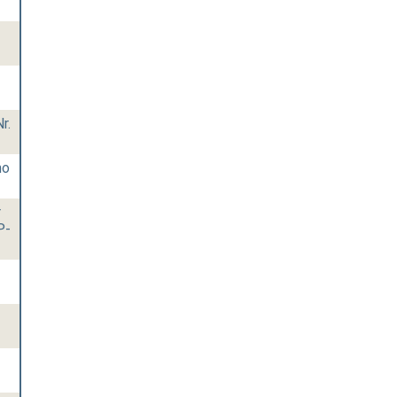
r.
mo
r
P-