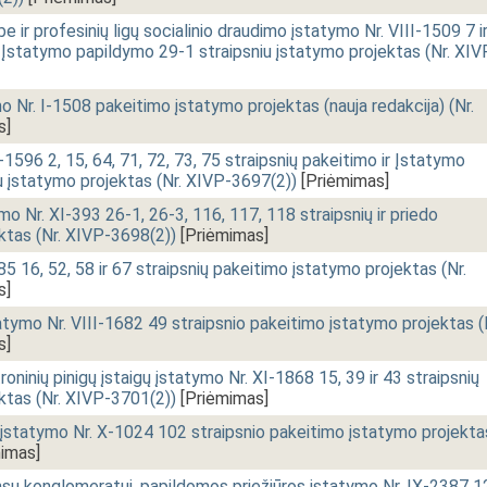
e ir profesinių ligų socialinio draudimo įstatymo Nr. VIII-1509 7 i
r Įstatymo papildymo 29-1 straipsniu įstatymo projektas (Nr. XIV
 Nr. I-1508 pakeitimo įstatymo projektas (nauja redakcija) (Nr.
s]
1596 2, 15, 64, 71, 72, 73, 75 straipsnių pakeitimo ir Įstatymo
u įstatymo projektas (Nr. XIVP-3697(2))
[Priėmimas]
mo Nr. XI-393 26-1, 26-3, 116, 117, 118 straipsnių ir priedo
ktas (Nr. XIVP-3698(2))
[Priėmimas]
5 16, 52, 58 ir 67 straipsnių pakeitimo įstatymo projektas (Nr.
s]
statymo Nr. VIII-1682 49 straipsnio pakeitimo įstatymo projektas (
s]
troninių pinigų įstaigų įstatymo Nr. XI-1868 15, 39 ir 43 straipsnių
ktas (Nr. XIVP-3701(2))
[Priėmimas]
ų įstatymo Nr. X-1024 102 straipsnio pakeitimo įstatymo projekta
imas]
ansų konglomeratui, papildomos priežiūros įstatymo Nr. IX-2387 1