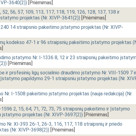
XIVP-3640(2))
[Priėmimas]
52, 56, 57, 109, 113, 117, 118, 119, 126, 128, 137, 138 ir
 įstatymo projektas (Nr. XIVP-3641(2))
[Priėmimas]
1240 14 straipsnio pakeitimo įstatymo projektas (Nr. XIVP-
mų kodekso 47-1 ir 96 straipsnių pakeitimo įstatymo projektas (N
s]
audimo įstatymo Nr. I-1336 8, 12 ir 23 straipsnių pakeitimo įstaty
(2))
[Priėmimas]
e ir profesinių ligų socialinio draudimo įstatymo Nr. VIII-1509 7 i
r Įstatymo papildymo 29-1 straipsniu įstatymo projektas (Nr. XIV
 Nr. I-1508 pakeitimo įstatymo projektas (nauja redakcija) (Nr.
s]
1596 2, 15, 64, 71, 72, 73, 75 straipsnių pakeitimo ir Įstatymo
u įstatymo projektas (Nr. XIVP-3697(2))
[Priėmimas]
mo Nr. XI-393 26-1, 26-3, 116, 117, 118 straipsnių ir priedo
ktas (Nr. XIVP-3698(2))
[Priėmimas]