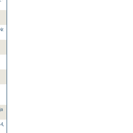
Nr.
ja
4,
s