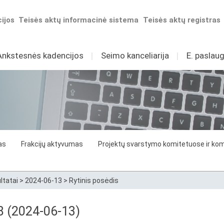
ijos
Teisės aktų informacinė sistema
Teisės aktų registras
Ankstesnės kadencijos
I
Seimo kanceliarija
I
E. paslaug
as
Frakcijų aktyvumas
Projektų svarstymo komitetuose ir komi
ltatai
>
2024-06-13
>
Rytinis posėdis
88 (2024-06-13)