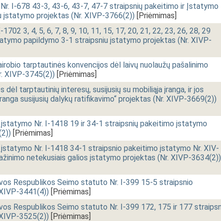
r. I-678 43-3, 43-6, 43-7, 47-7 straipsnių pakeitimo ir Įstatymo
u įstatymo projektas (Nr. XIVP-3766(2))
[Priėmimas]
702 3, 4, 5, 6, 7, 8, 9, 10, 11, 15, 17, 20, 21, 22, 23, 26, 28, 29
statymo papildymo 3-1 straipsniu įstatymo projektas (Nr. XIVP-
robio tarptautinės konvencijos dėl laivų nuolaužų pašalinimo
Nr. XIVP-3745(2))
[Priėmimas]
ėl tarptautinių interesų, susijusių su mobiliąja įranga, ir jos
įranga susijusių dalykų ratifikavimo“ projektas (Nr. XIVP-3669(2))
statymo Nr. I-1418 19 ir 34-1 straipsnių pakeitimo įstatymo
(2))
[Priėmimas]
statymo Nr. I-1418 34-1 straipsnio pakeitimo įstatymo Nr. XIV-
ipažinimo netekusiais galios įstatymo projektas (Nr. XIVP-3634(2))
vos Respublikos Seimo statuto Nr. I-399 15-5 straipsnio
 XIVP-3441(4))
[Priėmimas]
vos Respublikos Seimo statuto Nr. I-399 172, 175 ir 177 straipsn
 XIVP-3525(2))
[Priėmimas]