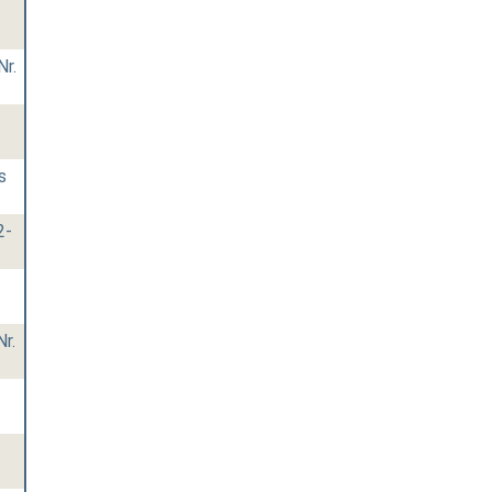
Nr.
s
2-
Nr.