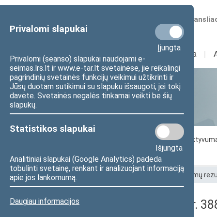
Numatomos transliac
Privalomi slapukai
Įjungta
Sudėtis
I
Veikla
I
Privalomi (seanso) slapukai naudojami e-
seimas.lrs.lt ir www.e-tar.lt svetainėse, jie reikalingi
pagrindinių svetainės funkcijų veikimui užtikrinti ir
Jūsų duotam sutikimui su slapuku išsaugoti, jei tokį
Statistika
davėte. Svetainės negalės tinkamai veikti be šių
slapukų.
Statistikos slapukai
Seimo darbo statistika
Seimo narių aktyvum
Išjungta
Seimo narių balsavimų rezultatai
Analitiniai slapukai (Google Analytics) padeda
tobulinti svetainę, renkant ir analizuojant informaciją
Pradžia
>
Statistika
>
Seimo narių balsavimų rezu
apie jos lankomumą.
Daugiau informacijos
Seimo rytinis posėdis Nr. 3