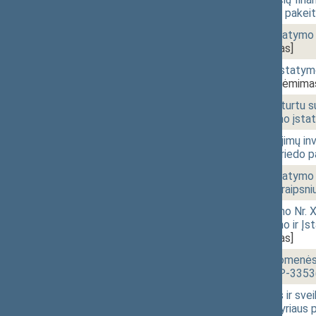
1 ir 12-2 straipsnių pake
10:13
1 - 4. 8.
Lietuvos banko įstatymo N
3704(2))
[Priėmimas]
10:13
1 - 4. 9.
Mokėjimo įstaigų įstatymo
XIVP-3705(2))
[Priėmima
10:14
1 - 5. 1.
Su nekilnojamuoju turtu su
straipsnių pakeitimo įsta
10:18
1 - 5. 2.
Indėlių ir įsipareigojimų 
33 straipsnių ir 1 priedo
10:18
1 - 6.
Lietuvos banko įstatymo N
papildymo 43-4 straipsni
10:19
1 - 8.
Mediacijos įstatymo Nr. X-1
straipsnių pakeitimo ir Į
3469(2))
[Priėmimas]
10:19
1 - 9.
Informacinės visuomenės 
redakcija) (Nr. XIVP-3353
10:26
1 - 2. 1.
Darbuotojų saugos ir sveik
46 straipsnių, V skyriaus 