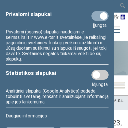
TAIS
TAR
LT
I
EN
Privalomi slapukai
Įjungta
Privalomi (seanso) slapukai naudojami e-
seimas.lrs.lt ir www.e-tar.lt svetainėse, jie reikalingi
pagrindinių svetainės funkcijų veikimui užtikrinti ir
Jūsų duotam sutikimui su slapuku išsaugoti, jei tokį
davėte. Svetainės negalės tinkamai veikti be šių
Statistika
slapukų.
Statistikos slapukai
Išjungta
Analitiniai slapukai (Google Analytics) padeda
tobulinti svetainę, renkant ir analizuojant informaciją
Pradžia
>
Statistika
>
Seimo narių balsavimų rezultatai
>
2026-04-
apie jos lankomumą.
23
>
Rytinis posėdis
Daugiau informacijos
Darbotvarkės klausimas (2026-04-23,