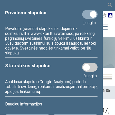
TAIS
TAR
LT
I
EN
Privalomi slapukai
Įjungta
Privalomi (seanso) slapukai naudojami e-
seimas.lrs.lt ir www.e-tar.lt svetainėse, jie reikalingi
pagrindinių svetainės funkcijų veikimui užtikrinti ir
Jūsų duotam sutikimui su slapuku išsaugoti, jei tokį
davėte. Svetainės negalės tinkamai veikti be šių
Statistika
slapukų.
Statistikos slapukai
Išjungta
Analitiniai slapukai (Google Analytics) padeda
tobulinti svetainę, renkant ir analizuojant informaciją
Pradžia
>
Statistika
>
Seimo narių balsavimų rezultatai
>
2026-05-
apie jos lankomumą.
07
>
Rytinis posėdis
Daugiau informacijos
Darbotvarkės klausimas (2026-05-07,