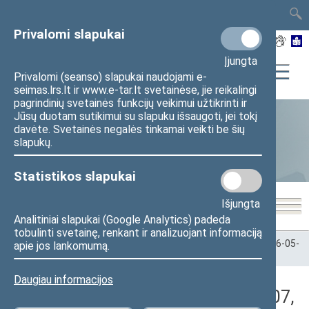
TAIS
TAR
LT
I
EN
Privalomi slapukai
Įjungta
Privalomi (seanso) slapukai naudojami e-
seimas.lrs.lt ir www.e-tar.lt svetainėse, jie reikalingi
pagrindinių svetainės funkcijų veikimui užtikrinti ir
Jūsų duotam sutikimui su slapuku išsaugoti, jei tokį
davėte. Svetainės negalės tinkamai veikti be šių
Statistika
slapukų.
Statistikos slapukai
Išjungta
Analitiniai slapukai (Google Analytics) padeda
tobulinti svetainę, renkant ir analizuojant informaciją
Pradžia
>
Statistika
>
Seimo narių balsavimų rezultatai
>
2026-05-
apie jos lankomumą.
07
>
Rytinis posėdis
Daugiau informacijos
Darbotvarkės klausimas (2026-05-07,