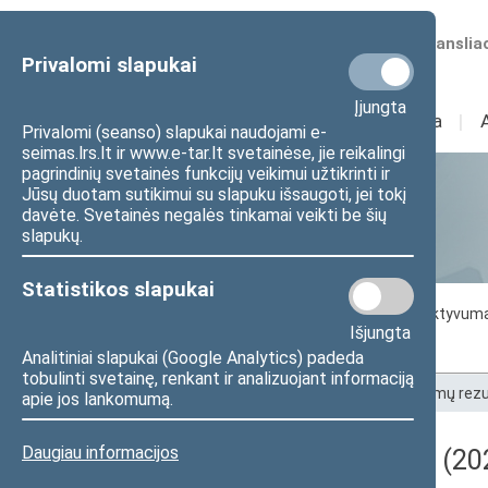
Numatomos transliac
Privalomi slapukai
Įjungta
Sudėtis
I
Veikla
I
Privalomi (seanso) slapukai naudojami e-
seimas.lrs.lt ir www.e-tar.lt svetainėse, jie reikalingi
pagrindinių svetainės funkcijų veikimui užtikrinti ir
Jūsų duotam sutikimui su slapuku išsaugoti, jei tokį
Statistika
davėte. Svetainės negalės tinkamai veikti be šių
slapukų.
Statistikos slapukai
Seimo darbo statistika
Seimo narių aktyvum
Išjungta
Seimo narių balsavimų rezultatai
Analitiniai slapukai (Google Analytics) padeda
tobulinti svetainę, renkant ir analizuojant informaciją
Pradžia
>
Statistika
>
Seimo narių balsavimų rezu
apie jos lankomumą.
Daugiau informacijos
Darbotvarkės klausimas (202