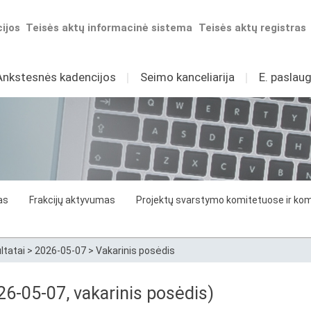
ijos
Teisės aktų informacinė sistema
Teisės aktų registras
Ankstesnės kadencijos
I
Seimo kanceliarija
I
E. paslaug
as
Frakcijų aktyvumas
Projektų svarstymo komitetuose ir komi
ltatai
>
2026-05-07
>
Vakarinis posėdis
6-05-07, vakarinis posėdis)