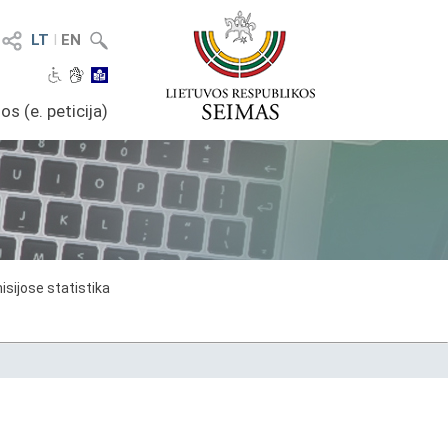
LT
I
EN
os (e. peticija)
sijose statistika