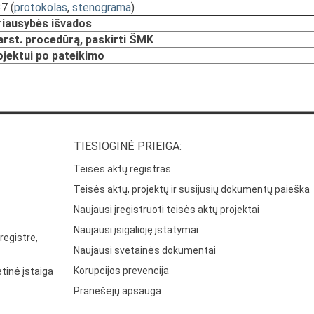
37
(
protokolas
,
stenograma
)
riausybės išvados
arst. procedūrą, paskirti ŠMK
rojektui po pateikimo
TIESIOGINĖ PRIEIGA:
Teisės aktų registras
Teisės aktų, projektų ir susijusių dokumentų paieška
Naujausi įregistruoti teisės aktų projektai
Naujausi įsigalioję įstatymai
registre,
Naujausi svetainės dokumentai
Korupcijos prevencija
tinė įstaiga
Pranešėjų apsauga