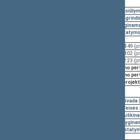
2026-07-07, svarstymas
2026-07-07
Pasiūly
2026-06-26
Pagrindi
2026-06-26
Lyginama
2026-06-26
Įstatymo
Svarstyta:
14:33 - 14:49
(
p
14:01 - 14:02
(
p
12:18 - 12:23
(
p
Nutarta:
Svarstymo pertr
Svarstymo pertr
Pritarti projek
2026-05-07, pateikimas
2026-04-22
Išvada
2026-04-16
Teisės
2026-04-15
Aiškin
2026-04-15
Lyginam
2026-04-15
Įstaty