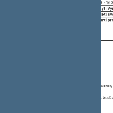
Svarstyta:
16:13 - 16:
Nutarta:
Prašyti Vy
Pradėti sv
Pritarti p
KONTAKTAI:
Gedimino pr. 53, 01109 Vilnius,
Lietuva
(0 5) 239 6060
El. p.
priim@lrs.lt
Duomenys kaupiami ir saugomi Juridinių asmenų 
kodas 188605295
© Lietuvos Respublikos Seimo kanceliarija, biudže