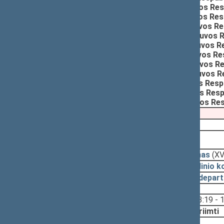
Pateikė:
Ilona GELAŽNIKIENĖ, Lietuvos Re
Pateikė:
Karolis PODOLSKIS, Lietuvos Res
Pateikė:
Tomas MARTINAITIS, Lietuvos Re
Pateikė:
Ruslanas BARANOVAS, Lietuvos R
Pateikė:
Matas SKAMARAKAS, Lietuvos Res
Pateikė:
Raminta POPOVIENĖ, Lietuvos Res
Pateikė:
Šarūnas ŠUKEVIČIUS, Lietuvos Re
Pateikė:
Vaida ALEKNAVIČIENĖ, Lietuvos R
Pateikė:
Paulius VISOCKAS, Lietuvos Resp
Pateikė:
Linas JONAUSKAS, Lietuvos Resp
Pateikė:
Lilija VAITIEKŪNIENĖ, Lietuvos R
Pateikimas
2026-05-07
2026-07-14, priėmimas
2026-07-14
Įstatymas
(XV
2026-07-13
Pagrindinio k
2026-07-08
Teisės depar
Svarstyta:
13:19 - 
Nutarta:
Priimti