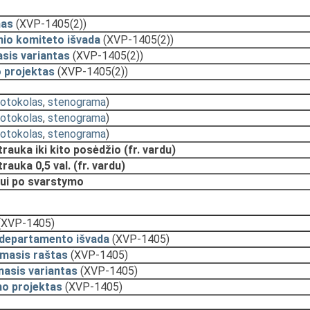
mas
(XVP-1405(2))
nio komiteto išvada
(XVP-1405(2))
sis variantas
(XVP-1405(2))
 projektas
(XVP-1405(2))
rotokolas
,
stenograma
)
rotokolas
,
stenograma
)
rotokolas
,
stenograma
)
auka iki kito posėdžio (fr. vardu)
auka 0,5 val. (fr. vardu)
tui po svarstymo
(XVP-1405)
 departamento išvada
(XVP-1405)
amasis raštas
(XVP-1405)
asis variantas
(XVP-1405)
mo projektas
(XVP-1405)