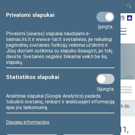
TAIS
TAR
LT
I
EN
Privalomi slapukai
Įjungta
Privalomi (seanso) slapukai naudojami e-
seimas.lrs.lt ir www.e-tar.lt svetainėse, jie reikalingi
pagrindinių svetainės funkcijų veikimui užtikrinti ir
Jūsų duotam sutikimui su slapuku išsaugoti, jei tokį
davėte. Svetainės negalės tinkamai veikti be šių
Statistika
slapukų.
Statistikos slapukai
Išjungta
Analitiniai slapukai (Google Analytics) padeda
tobulinti svetainę, renkant ir analizuojant informaciją
Pradžia
>
Statistika
>
Seimo narių balsavimų rezultatai
>
2009-06-
apie jos lankomumą.
11
>
Vakarinis posėdis
Daugiau informacijos
Darbotvarkės klausimas (2009-06-11,