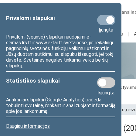
Numatomos transliac
Privalomi slapukai
Įjungta
Sudėtis
I
Veikla
I
Privalomi (seanso) slapukai naudojami e-
seimas.lrs.lt ir www.e-tar.lt svetainėse, jie reikalingi
pagrindinių svetainės funkcijų veikimui užtikrinti ir
Jūsų duotam sutikimui su slapuku išsaugoti, jei tokį
Statistika
davėte. Svetainės negalės tinkamai veikti be šių
slapukų.
Statistikos slapukai
Seimo darbo statistika
Seimo narių aktyvum
Išjungta
Seimo narių balsavimų rezultatai
Analitiniai slapukai (Google Analytics) padeda
tobulinti svetainę, renkant ir analizuojant informaciją
Pradžia
>
Statistika
>
Seimo narių balsavimų rezu
apie jos lankomumą.
Daugiau informacijos
Darbotvarkės klausimas (200