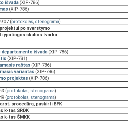
o išvada
(XIP-786)
ymas
(XIP-786)
19:07
(
protokolas
,
stenograma
)
 projektui po svarstymo
ti ypatingos skubos tvarka
s departamento išvada
(XIP-786)
tis
(XIP-781)
namasis raštas
(XIP-786)
masis variantas
(XIP-786)
ymo projektas
(XIP-786)
:53
(
protokolas
,
stenograma
)
:49
(
protokolas
,
stenograma
)
arst. procedūrą, paskirti BFK
s k-tas SRDK
as k-tas ŠMKK