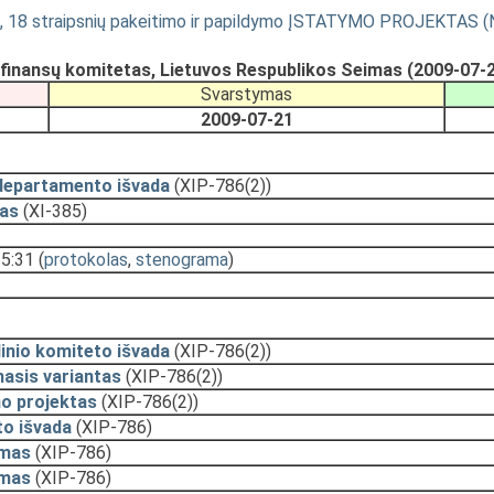
7, 18 straipsnių pakeitimo ir papildymo ĮSTATYMO PROJEKTAS (N
finansų komitetas, Lietuvos Respublikos Seimas (2009-07-
Svarstymas
2009-07-21
departamento išvada
(XIP-786(2))
as
(XI-385)
15:31
(
protokolas
,
stenograma
)
inio komiteto išvada
(XIP-786(2))
asis variantas
(XIP-786(2))
o projektas
(XIP-786(2))
o išvada
(XIP-786)
ymas
(XIP-786)
ymas
(XIP-786)