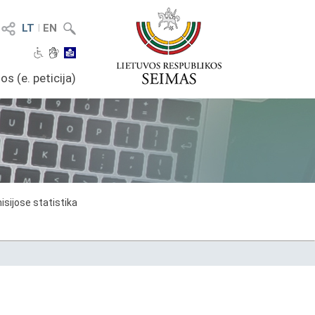
LT
I
EN
os (e. peticija)
sijose statistika