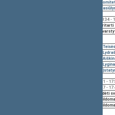
2009-06-26
Komitet
2009-06-26
Pasiūl
Svarstyta:
18:34 - 
Nutarta:
Pritarti
Svarsty
2009-06-23, pateikimas
2009-06-23
Teisė
2009-06-19
Lydraš
2009-06-19
Aiški
2009-06-19
Lygina
2009-06-19
Įstat
Svarstyta:
17:51 - 17
17:07 - 17
Nutarta:
Pradėti sv
Papildoma
Papildom