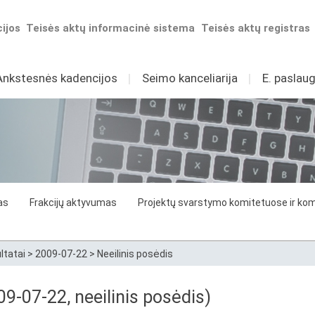
ijos
Teisės aktų informacinė sistema
Teisės aktų registras
Ankstesnės kadencijos
I
Seimo kanceliarija
I
E. paslaug
as
Frakcijų aktyvumas
Projektų svarstymo komitetuose ir komi
ltatai
>
2009-07-22
>
Neeilinis posėdis
9-07-22, neeilinis posėdis)