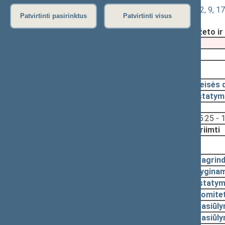
Gyventojų pajamų mokesčio įstatymo 2, 9, 1
Patvirtinti pasirinktus
Patvirtinti visus
Registravimo data:
2009-07-21
Pateikė:
Kęstutis GLAVECKAS, Biudžeto ir 
Pateikimas
2009-06-23
2009-07-22, priėmimas
2009-07-22
Teisės 
2009-07-22
Įstatym
Svarstyta:
15:25 - 
Nutarta:
Priimti
2009-07-21, svarstymas
2009-07-21
Pagrind
2009-07-21
Lyginam
2009-07-21
Įstatym
2009-07-09
Komitet
2009-07-09
Pasiūl
2009-06-26
Pasiūl