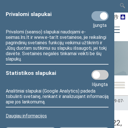
TAIS
TAR
LT
I
EN
Privalomi slapukai
Įjungta
Privalomi (seanso) slapukai naudojami e-
seimas.lrs.lt ir www.e-tar.lt svetainėse, jie reikalingi
pagrindinių svetainės funkcijų veikimui užtikrinti ir
Jūsų duotam sutikimui su slapuku išsaugoti, jei tokį
davėte. Svetainės negalės tinkamai veikti be šių
Statistika
slapukų.
Statistikos slapukai
Išjungta
Analitiniai slapukai (Google Analytics) padeda
tobulinti svetainę, renkant ir analizuojant informaciją
Pradžia
>
Statistika
>
Seimo narių balsavimų rezultatai
>
2009-07-
apie jos lankomumą.
22
>
Neeilinis posėdis
Daugiau informacijos
Darbotvarkės klausimas (2009-07-22,