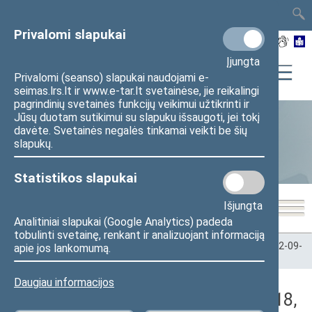
TAIS
TAR
LT
I
EN
Privalomi slapukai
Įjungta
Privalomi (seanso) slapukai naudojami e-
seimas.lrs.lt ir www.e-tar.lt svetainėse, jie reikalingi
pagrindinių svetainės funkcijų veikimui užtikrinti ir
Jūsų duotam sutikimui su slapuku išsaugoti, jei tokį
davėte. Svetainės negalės tinkamai veikti be šių
Statistika
slapukų.
Statistikos slapukai
Išjungta
Analitiniai slapukai (Google Analytics) padeda
tobulinti svetainę, renkant ir analizuojant informaciją
Pradžia
>
Statistika
>
Seimo narių balsavimų rezultatai
>
2012-09-
apie jos lankomumą.
18
>
Vakarinis posėdis
Daugiau informacijos
Darbotvarkės klausimas (2012-09-18,