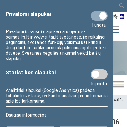
TAIS
TAR
LT
I
EN
Privalomi slapukai
Įjungta
Privalomi (seanso) slapukai naudojami e-
seimas.lrs.lt ir www.e-tar.lt svetainėse, jie reikalingi
pagrindinių svetainės funkcijų veikimui užtikrinti ir
Jūsų duotam sutikimui su slapuku išsaugoti, jei tokį
davėte. Svetainės negalės tinkamai veikti be šių
Statistika
slapukų.
Statistikos slapukai
Išjungta
Analitiniai slapukai (Google Analytics) padeda
tobulinti svetainę, renkant ir analizuojant informaciją
Pradžia
>
Statistika
>
Seimo narių balsavimų rezultatai
>
2014-05-
apie jos lankomumą.
06
>
Rytinis posėdis
Daugiau informacijos
Darbotvarkės klausimas (2014-05-06,