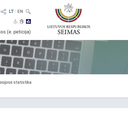
LT
I
EN
os (e. peticija)
sijose statistika