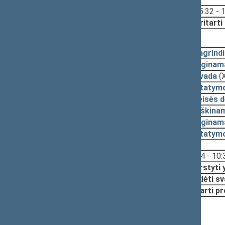
Svarstyta:
15:32 - 
Nutarta:
Pritarti
2017-02-14, pateikimas
2017-02-14
Pagrindi
2017-02-14
Lyginama
2017-02-14
Išvada
(X
2017-02-14
Įstatym
2017-02-08
Teisės 
2017-02-01
Aiškina
2017-02-01
Lyginama
2017-02-01
Įstatym
Svarstyta:
10:14 - 10:
Nutarta:
Svarstyti
Pradėti sv
Pritarti p