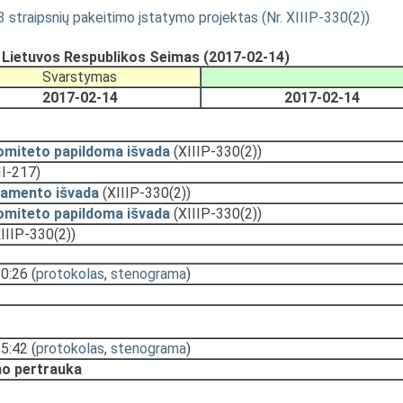
straipsnių pakeitimo įstatymo projektas (Nr. XIIIP-330(2))
, Lietuvos Respublikos Seimas (2017-02-14)
Svarstymas
2017-02-14
2017-02-14
omiteto papildoma išvada
(XIIIP-330(2))
II-217)
tamento išvada
(XIIIP-330(2))
omiteto papildoma išvada
(XIIIP-330(2))
IIIP-330(2))
10:26
(
protokolas
,
stenograma
)
15:42
(
protokolas
,
stenograma
)
o pertrauka