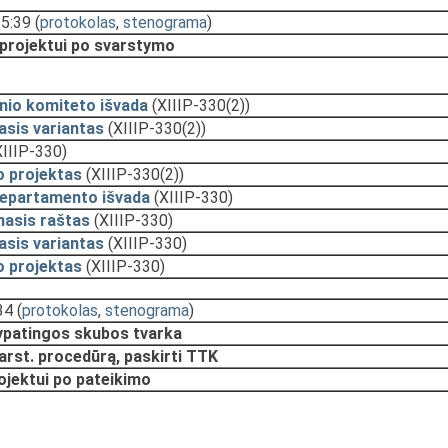
15:39
(
protokolas
,
stenograma
)
 projektui po svarstymo
nio komiteto išvada
(XIIIP-330(2))
sis variantas
(XIIIP-330(2))
IIIP-330)
o projektas
(XIIIP-330(2))
departamento išvada
(XIIIP-330)
masis raštas
(XIIIP-330)
sis variantas
(XIIIP-330)
o projektas
(XIIIP-330)
34
(
protokolas
,
stenograma
)
 ypatingos skubos tvarka
arst. procedūrą, paskirti TTK
rojektui po pateikimo