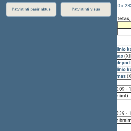
Baudžiamojo proceso kodekso 186, 280 ir 283 
Patvirtinti pasirinktus
Patvirtinti visus
Registravimo data:
2017-02-14
Pateikė:
Teisės ir teisėtvarkos komitetas
Pateikimas
2017-02-14
2017-03-14, priėmimas
2017-03-14
Pagrindinio k
2017-03-14
Įstatymas
(XI
2017-03-10
Teisės depar
2017-03-09
Pagrindinio k
2017-03-08
Pasiūlymas
(X
Svarstyta:
10:09 - 
Nutarta:
Priimti
2017-02-14, priėmimas
Svarstyta:
15:39 - 
Nutarta:
Priėmim
2017-02-14, svarstymas