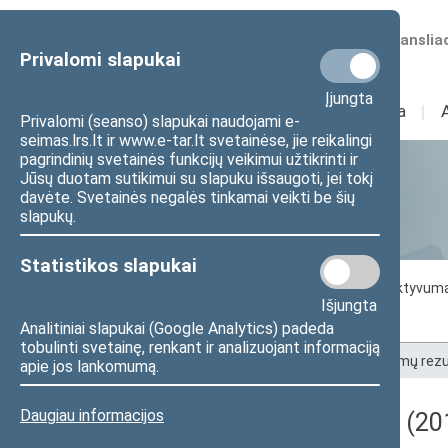
Numatomos transliac
Privalomi slapukai
Įjungta
Sudėtis
I
Veikla
I
Privalomi (seanso) slapukai naudojami e-
seimas.lrs.lt ir www.e-tar.lt svetainėse, jie reikalingi
pagrindinių svetainės funkcijų veikimui užtikrinti ir
Jūsų duotam sutikimui su slapuku išsaugoti, jei tokį
Statistika
davėte. Svetainės negalės tinkamai veikti be šių
slapukų.
Statistikos slapukai
Seimo darbo statistika
Seimo narių aktyvum
Išjungta
Seimo narių balsavimų rezultatai
Analitiniai slapukai (Google Analytics) padeda
tobulinti svetainę, renkant ir analizuojant informaciją
Pradžia
>
Statistika
>
Seimo narių balsavimų rezu
apie jos lankomumą.
Daugiau informacijos
Darbotvarkės klausimas (201