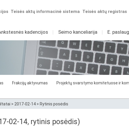
ijos
Teisės aktų informacinė sistema
Teisės aktų registras
Ankstesnės kadencijos
I
Seimo kanceliarija
I
E. paslaug
as
Frakcijų aktyvumas
Projektų svarstymo komitetuose ir komi
ltatai
>
2017-02-14
>
Rytinis posėdis
7-02-14, rytinis posėdis)