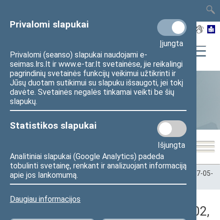
TAIS
TAR
LT
I
EN
Privalomi slapukai
Įjungta
Privalomi (seanso) slapukai naudojami e-
seimas.lrs.lt ir www.e-tar.lt svetainėse, jie reikalingi
pagrindinių svetainės funkcijų veikimui užtikrinti ir
Jūsų duotam sutikimui su slapuku išsaugoti, jei tokį
davėte. Svetainės negalės tinkamai veikti be šių
Statistika
slapukų.
Statistikos slapukai
Išjungta
Analitiniai slapukai (Google Analytics) padeda
tobulinti svetainę, renkant ir analizuojant informaciją
Pradžia
>
Statistika
>
Seimo narių balsavimų rezultatai
>
2017-05-
apie jos lankomumą.
02
>
Rytinis posėdis
Daugiau informacijos
Darbotvarkės klausimas (2017-05-02,