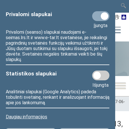
TAIS
TAR
LT
I
EN
Privalomi slapukai
Įjungta
Privalomi (seanso) slapukai naudojami e-
seimas.lrs.lt ir www.e-tar.lt svetainėse, jie reikalingi
pagrindinių svetainės funkcijų veikimui užtikrinti ir
Jūsų duotam sutikimui su slapuku išsaugoti, jei tokį
davėte. Svetainės negalės tinkamai veikti be šių
Statistika
slapukų.
Statistikos slapukai
Išjungta
Analitiniai slapukai (Google Analytics) padeda
tobulinti svetainę, renkant ir analizuojant informaciją
Pradžia
>
Statistika
>
Seimo narių balsavimų rezultatai
>
2017-06-
apie jos lankomumą.
13
>
Vakarinis posėdis
Daugiau informacijos
Darbotvarkės klausimas (2017-06-13,