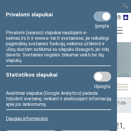
TAIS
TAR
LT
I
EN
Privalomi slapukai
Įjungta
Privalomi (seanso) slapukai naudojami e-
seimas.lrs.lt ir www.e-tar.lt svetainėse, jie reikalingi
pagrindinių svetainės funkcijų veikimui užtikrinti ir
Jūsų duotam sutikimui su slapuku išsaugoti, jei tokį
davėte. Svetainės negalės tinkamai veikti be šių
Statistika
slapukų.
Statistikos slapukai
Išjungta
Analitiniai slapukai (Google Analytics) padeda
tobulinti svetainę, renkant ir analizuojant informaciją
Pradžia
>
Statistika
>
Seimo narių balsavimų rezultatai
>
2017-09-
apie jos lankomumą.
21
>
Rytinis posėdis
Daugiau informacijos
Darbotvarkės klausimas (2017-09-21,