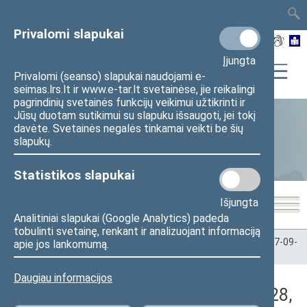
TAIS
TAR
LT
I
EN
Privalomi slapukai
Įjungta
Privalomi (seanso) slapukai naudojami e-
seimas.lrs.lt ir www.e-tar.lt svetainėse, jie reikalingi
pagrindinių svetainės funkcijų veikimui užtikrinti ir
Jūsų duotam sutikimui su slapuku išsaugoti, jei tokį
davėte. Svetainės negalės tinkamai veikti be šių
Statistika
slapukų.
Statistikos slapukai
Išjungta
Analitiniai slapukai (Google Analytics) padeda
tobulinti svetainę, renkant ir analizuojant informaciją
Pradžia
>
Statistika
>
Seimo narių balsavimų rezultatai
>
2017-09-
apie jos lankomumą.
28
>
Rytinis posėdis
Daugiau informacijos
Darbotvarkės klausimas (2017-09-28,