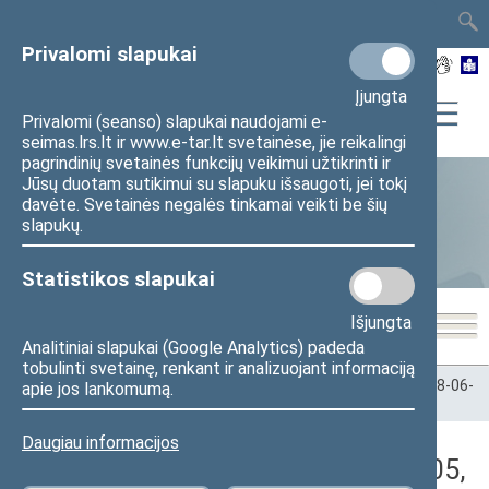
TAIS
TAR
LT
I
EN
Privalomi slapukai
Įjungta
Privalomi (seanso) slapukai naudojami e-
seimas.lrs.lt ir www.e-tar.lt svetainėse, jie reikalingi
pagrindinių svetainės funkcijų veikimui užtikrinti ir
Jūsų duotam sutikimui su slapuku išsaugoti, jei tokį
davėte. Svetainės negalės tinkamai veikti be šių
Statistika
slapukų.
Statistikos slapukai
Išjungta
Analitiniai slapukai (Google Analytics) padeda
tobulinti svetainę, renkant ir analizuojant informaciją
Pradžia
>
Statistika
>
Seimo narių balsavimų rezultatai
>
2018-06-
apie jos lankomumą.
05
>
Nenumatytas posėdis
Daugiau informacijos
Darbotvarkės klausimas (2018-06-05,