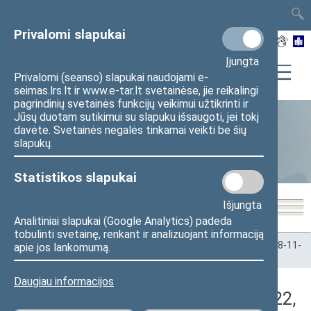
TAIS
TAR
LT
I
EN
Privalomi slapukai
Įjungta
Privalomi (seanso) slapukai naudojami e-
seimas.lrs.lt ir www.e-tar.lt svetainėse, jie reikalingi
pagrindinių svetainės funkcijų veikimui užtikrinti ir
Jūsų duotam sutikimui su slapuku išsaugoti, jei tokį
davėte. Svetainės negalės tinkamai veikti be šių
Statistika
slapukų.
Statistikos slapukai
Išjungta
Analitiniai slapukai (Google Analytics) padeda
tobulinti svetainę, renkant ir analizuojant informaciją
Pradžia
>
Statistika
>
Seimo narių balsavimų rezultatai
>
2018-11-
apie jos lankomumą.
22
>
Vakarinis posėdis
Daugiau informacijos
Darbotvarkės klausimas (2018-11-22,