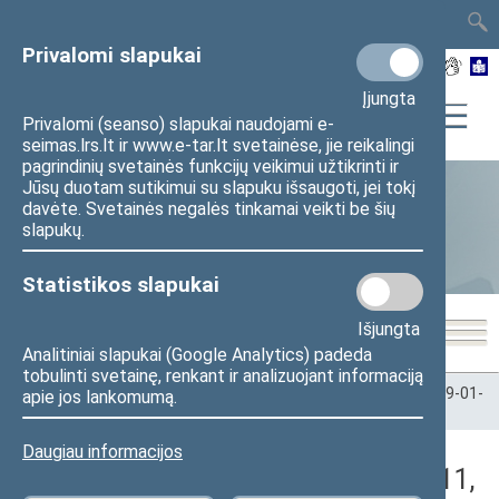
TAIS
TAR
LT
I
EN
Privalomi slapukai
Įjungta
Privalomi (seanso) slapukai naudojami e-
seimas.lrs.lt ir www.e-tar.lt svetainėse, jie reikalingi
pagrindinių svetainės funkcijų veikimui užtikrinti ir
Jūsų duotam sutikimui su slapuku išsaugoti, jei tokį
davėte. Svetainės negalės tinkamai veikti be šių
Statistika
slapukų.
Statistikos slapukai
Išjungta
Analitiniai slapukai (Google Analytics) padeda
tobulinti svetainę, renkant ir analizuojant informaciją
Pradžia
>
Statistika
>
Seimo narių balsavimų rezultatai
>
2019-01-
apie jos lankomumą.
11
>
Rytinis posėdis
Daugiau informacijos
Darbotvarkės klausimas (2019-01-11,