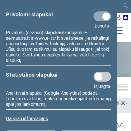
TAIS
TAR
LT
I
EN
Privalomi slapukai
Įjungta
Privalomi (seanso) slapukai naudojami e-
seimas.lrs.lt ir www.e-tar.lt svetainėse, jie reikalingi
pagrindinių svetainės funkcijų veikimui užtikrinti ir
Jūsų duotam sutikimui su slapuku išsaugoti, jei tokį
davėte. Svetainės negalės tinkamai veikti be šių
Statistika
slapukų.
Statistikos slapukai
Išjungta
Analitiniai slapukai (Google Analytics) padeda
tobulinti svetainę, renkant ir analizuojant informaciją
Pradžia
>
Statistika
>
Seimo narių balsavimų rezultatai
>
2019-06-
apie jos lankomumą.
04
>
Vakarinis posėdis
Daugiau informacijos
Darbotvarkės klausimas (2019-06-04,