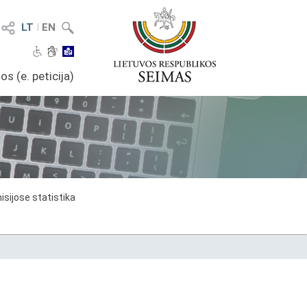
LT
I
EN
os (e. peticija)
sijose statistika