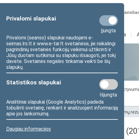
Numatomos transliac
Privalomi slapukai
Įjungta
Sudėtis
I
Veikla
I
Privalomi (seanso) slapukai naudojami e-
seimas.lrs.lt ir www.e-tar.lt svetainėse, jie reikalingi
pagrindinių svetainės funkcijų veikimui užtikrinti ir
Jūsų duotam sutikimui su slapuku išsaugoti, jei tokį
Statistika
davėte. Svetainės negalės tinkamai veikti be šių
slapukų.
Statistikos slapukai
Seimo darbo statistika
Seimo narių aktyvum
Išjungta
Seimo narių balsavimų rezultatai
Analitiniai slapukai (Google Analytics) padeda
tobulinti svetainę, renkant ir analizuojant informaciją
Pradžia
>
Statistika
>
Seimo narių balsavimų rezu
apie jos lankomumą.
Daugiau informacijos
Darbotvarkės klausimas (201