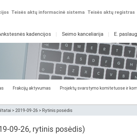
ijos
Teisės aktų informacinė sistema
Teisės aktų registras
Ankstesnės kadencijos
I
Seimo kanceliarija
I
E. paslaug
as
Frakcijų aktyvumas
Projektų svarstymo komitetuose ir komi
ltatai
>
2019-09-26
>
Rytinis posėdis
9-09-26, rytinis posėdis)