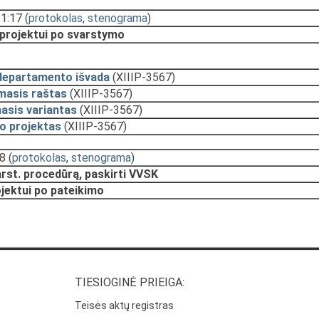
11:17
(
protokolas
,
stenograma
)
 projektui po svarstymo
departamento išvada
(XIIIP-3567)
masis raštas
(XIIIP-3567)
asis variantas
(XIIIP-3567)
o projektas
(XIIIP-3567)
18
(
protokolas
,
stenograma
)
arst. procedūrą, paskirti VVSK
ojektui po pateikimo
TIESIOGINĖ PRIEIGA:
Teisės aktų registras