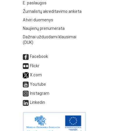
E. paslaugos
Žurnalistų akreditavimo anketa
Atviri duomenys
Naujienų prenumerata
Dažnai užduodami klausimai
(DUK)
Facebook
Flickr
X.com
Youtube
Instagram
Linkedin