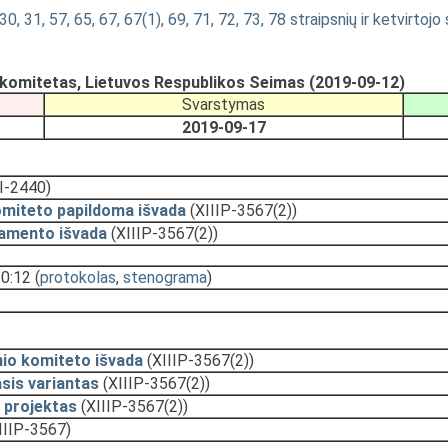
0, 31, 57, 65, 67, 67(1), 69, 71, 72, 73, 78 straipsnių ir ketvirto
ų komitetas, Lietuvos Respublikos Seimas (2019-09-12)
Svarstymas
2019-09-17
II-2440)
omiteto papildoma išvada
(XIIIP-3567(2))
amento išvada
(XIIIP-3567(2))
10:12
(
protokolas
,
stenograma
)
nio komiteto išvada
(XIIIP-3567(2))
sis variantas
(XIIIP-3567(2))
 projektas
(XIIIP-3567(2))
IIIP-3567)