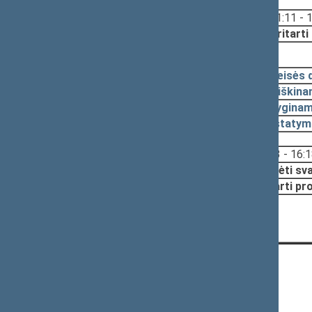
Svarstyta:
11:11 - 
Nutarta:
Pritarti
2019-06-27, pateikimas
2019-06-27
Teisės 
2019-06-13
Aiškina
2019-06-13
Lyginam
2019-06-13
Įstatym
Svarstyta:
16:13 - 16:
Nutarta:
Pradėti sv
Pritarti pr
KONTAKTAI:
Gedimino pr. 53, 01109 Vilnius,
Lietuva