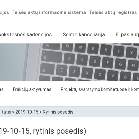
ijos
Teisės aktų informacinė sistema
Teisės aktų registras
Ankstesnės kadencijos
I
Seimo kanceliarija
I
E. paslaug
as
Frakcijų aktyvumas
Projektų svarstymo komitetuose ir komi
ltatai
>
2019-10-15
>
Rytinis posėdis
9-10-15, rytinis posėdis)