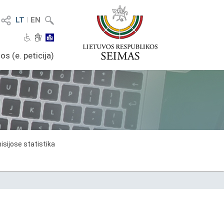
LT
I
EN
os (e. peticija)
sijose statistika