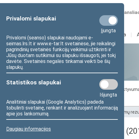
Numatomos transliac
Privalomi slapukai
Įjungta
Sudėtis
I
Veikla
I
Privalomi (seanso) slapukai naudojami e-
seimas.lrs.lt ir www.e-tar.lt svetainėse, jie reikalingi
pagrindinių svetainės funkcijų veikimui užtikrinti ir
Jūsų duotam sutikimui su slapuku išsaugoti, jei tokį
Statistika
davėte. Svetainės negalės tinkamai veikti be šių
slapukų.
Statistikos slapukai
Seimo darbo statistika
Seimo narių aktyvum
Išjungta
Seimo narių balsavimų rezultatai
Analitiniai slapukai (Google Analytics) padeda
tobulinti svetainę, renkant ir analizuojant informaciją
Pradžia
>
Statistika
>
Seimo narių balsavimų rezu
apie jos lankomumą.
Daugiau informacijos
Darbotvarkės klausimas (201