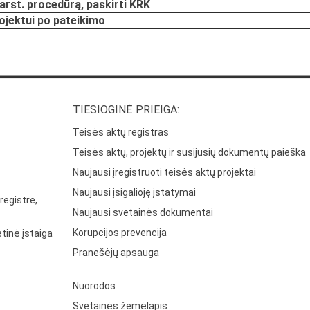
arst. procedūrą, paskirti KRK
rojektui po pateikimo
TIESIOGINĖ PRIEIGA:
Teisės aktų registras
Teisės aktų, projektų ir susijusių dokumentų paieška
Naujausi įregistruoti teisės aktų projektai
Naujausi įsigalioję įstatymai
registre,
Naujausi svetainės dokumentai
Korupcijos prevencija
tinė įstaiga
Pranešėjų apsauga
Nuorodos
Svetainės žemėlapis