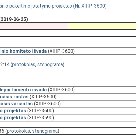
ipsnio pakeitimo įstatymo projektas (Nr. XIIIP-3600)
(2019-06-25)
inio komiteto išvada
(XIIIP-3600)
12:14
(
protokolas
,
stenograma
)
departamento išvada
(XIIIP-3600)
masis raštas
(XIIIP-3600)
asis variantas
(XIIIP-3600)
o projektas
(XIIIP-3600)
o projektas
(XIIIP-3590)
36
(
protokolas
,
stenograma
)