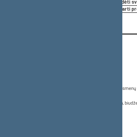
Nutarta:
Pradėti sv
Pritarti p
KONTAKTAI:
Gedimino pr. 53, 01109 Vilnius,
Lietuva
(0 5) 239 6060
El. p.
priim@lrs.lt
Duomenys kaupiami ir saugomi Juridinių asmenų 
kodas 188605295
© Lietuvos Respublikos Seimo kanceliarija, biudže