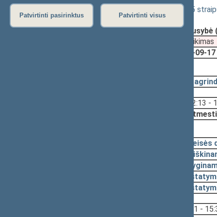
Fitosanitarijos įstatymo Nr. VIII-1481 5 stra
Patvirtinti pasirinktus
Patvirtinti visus
Registravimo data:
2019-06-25
Pateikė:
Lietuvos Respublikos Vyriausybė 
Pateikimas
2019-09-17
2019-10-15, svarstymas
2019-10-03
Pagrind
Svarstyta:
12:13 - 
Nutarta:
Atmesti
2019-09-17, pateikimas
2019-07-04
Teisės 
2019-06-25
Aiškina
2019-06-25
Lyginam
2019-06-25
Įstatym
2019-06-25
Įstatym
Svarstyta:
15:21 - 15: