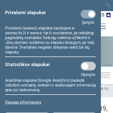
TAIS
TAR
LT
I
EN
Privalomi slapukai
Įjungta
Privalomi (seanso) slapukai naudojami e-
seimas.lrs.lt ir www.e-tar.lt svetainėse, jie reikalingi
pagrindinių svetainės funkcijų veikimui užtikrinti ir
Jūsų duotam sutikimui su slapuku išsaugoti, jei tokį
davėte. Svetainės negalės tinkamai veikti be šių
Statistika
slapukų.
Statistikos slapukai
Išjungta
Analitiniai slapukai (Google Analytics) padeda
tobulinti svetainę, renkant ir analizuojant informaciją
Pradžia
>
Statistika
>
Seimo narių balsavimų rezultatai
>
2019-11-
apie jos lankomumą.
19
>
Vakarinis posėdis
Daugiau informacijos
Darbotvarkės klausimas (2019-11-19,