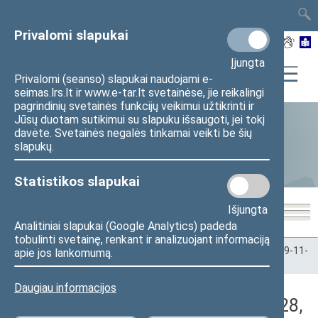
TAIS
TAR
LT
I
EN
Privalomi slapukai
Įjungta
Privalomi (seanso) slapukai naudojami e-
seimas.lrs.lt ir www.e-tar.lt svetainėse, jie reikalingi
pagrindinių svetainės funkcijų veikimui užtikrinti ir
Jūsų duotam sutikimui su slapuku išsaugoti, jei tokį
davėte. Svetainės negalės tinkamai veikti be šių
Statistika
slapukų.
Statistikos slapukai
Išjungta
Analitiniai slapukai (Google Analytics) padeda
tobulinti svetainę, renkant ir analizuojant informaciją
Pradžia
>
Statistika
>
Seimo narių balsavimų rezultatai
>
2019-11-
apie jos lankomumą.
28
>
Rytinis posėdis
Daugiau informacijos
Darbotvarkės klausimas (2019-11-28,