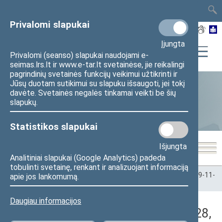
TAIS
TAR
LT
I
EN
Privalomi slapukai
Įjungta
Privalomi (seanso) slapukai naudojami e-
seimas.lrs.lt ir www.e-tar.lt svetainėse, jie reikalingi
pagrindinių svetainės funkcijų veikimui užtikrinti ir
Jūsų duotam sutikimui su slapuku išsaugoti, jei tokį
davėte. Svetainės negalės tinkamai veikti be šių
Statistika
slapukų.
Statistikos slapukai
Išjungta
Analitiniai slapukai (Google Analytics) padeda
tobulinti svetainę, renkant ir analizuojant informaciją
Pradžia
>
Statistika
>
Seimo narių balsavimų rezultatai
>
2019-11-
apie jos lankomumą.
28
>
Rytinis posėdis
Daugiau informacijos
Darbotvarkės klausimas (2019-11-28,