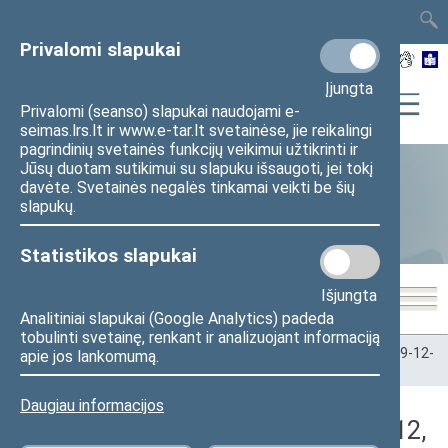
TAIS
TAR
LT
I
EN
Privalomi slapukai
Įjungta
Privalomi (seanso) slapukai naudojami e-
seimas.lrs.lt ir www.e-tar.lt svetainėse, jie reikalingi
pagrindinių svetainės funkcijų veikimui užtikrinti ir
Jūsų duotam sutikimui su slapuku išsaugoti, jei tokį
davėte. Svetainės negalės tinkamai veikti be šių
Statistika
slapukų.
Statistikos slapukai
Išjungta
Analitiniai slapukai (Google Analytics) padeda
tobulinti svetainę, renkant ir analizuojant informaciją
Pradžia
>
Statistika
>
Seimo narių balsavimų rezultatai
>
2019-12-
apie jos lankomumą.
12
>
Vakarinis posėdis
Daugiau informacijos
Darbotvarkės klausimas (2019-12-12,