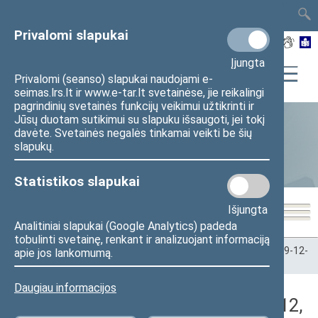
TAIS
TAR
LT
I
EN
Privalomi slapukai
Įjungta
Privalomi (seanso) slapukai naudojami e-
seimas.lrs.lt ir www.e-tar.lt svetainėse, jie reikalingi
pagrindinių svetainės funkcijų veikimui užtikrinti ir
Jūsų duotam sutikimui su slapuku išsaugoti, jei tokį
davėte. Svetainės negalės tinkamai veikti be šių
Statistika
slapukų.
Statistikos slapukai
Išjungta
Analitiniai slapukai (Google Analytics) padeda
tobulinti svetainę, renkant ir analizuojant informaciją
Pradžia
>
Statistika
>
Seimo narių balsavimų rezultatai
>
2019-12-
apie jos lankomumą.
12
>
Vakarinis posėdis
Daugiau informacijos
Darbotvarkės klausimas (2019-12-12,