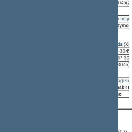
2019-11-27
Įstatymo projektas
(XIIIP-3045(2
Svarstyta:
16:40 - 16:46
(
protokolas
,
stenogr
Nutarta:
Pritarti projektui po svarstymo
2018-12-13, pateikimas
2018-12-11
Teisės departamento išvada
(XII
2018-12-07
Aiškinamasis raštas
(XIIIP-3045
2018-12-07
Lyginamasis variantas
(XIIIP-30
2018-12-07
Įstatymo projektas
(XIIIP-3045)
Svarstyta:
18:56 - 19:05
(
protokolas
,
stenogram
Nutarta:
Pradėti svarst. procedūrą, paskirt
Pritarti projektui po pateikimo
KONTAKTAI:
TIESIOGINĖ PRIEIGA:
PASLAUGOS:
Gedimino pr. 53,
Teisės aktų registras
Asmenų aptarnavimas