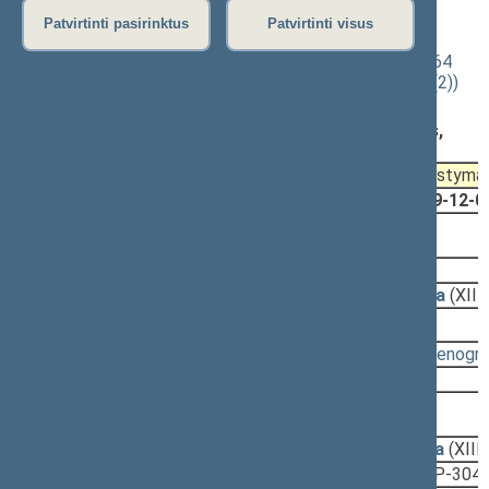
vakarinis posėdis)
Patvirtinti pasirinktus
Patvirtinti visus
Specialiųjų tyrimų tarnybos įstatymo Nr. VIII-1649 23 ir 64
straipsnių pakeitimo įstatymo projektas (Nr. XIIIP-3045(2))
Registravimo data:
2019-11-27
Pateikė:
Nacionalinio saugumo ir gynybos komitetas,
Lietuvos Respublikos Seimas (2019-11-27)
Pateikimas
Svarstyma
2018-12-13
2019-12-0
2019-12-12, priėmimas
2019-12-12
Įstatymas
(XIII-2677)
2019-12-09
Teisės departamento išvada
(XIII
Svarstyta:
15:37 - 15:38
(
protokolas
,
stenogr
Nutarta:
Priimti
2019-12-05, svarstymas
2019-11-27
Pagrindinio komiteto išvada
(XIII
2019-11-27
Lyginamasis variantas
(XIIIP-3045