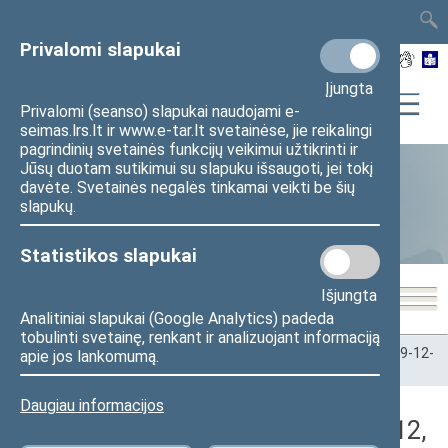
TAIS
TAR
LT
I
EN
Privalomi slapukai
Įjungta
Privalomi (seanso) slapukai naudojami e-
seimas.lrs.lt ir www.e-tar.lt svetainėse, jie reikalingi
pagrindinių svetainės funkcijų veikimui užtikrinti ir
Jūsų duotam sutikimui su slapuku išsaugoti, jei tokį
davėte. Svetainės negalės tinkamai veikti be šių
Statistika
slapukų.
Statistikos slapukai
Išjungta
Analitiniai slapukai (Google Analytics) padeda
tobulinti svetainę, renkant ir analizuojant informaciją
Pradžia
>
Statistika
>
Seimo narių balsavimų rezultatai
>
2019-12-
apie jos lankomumą.
12
>
Vakarinis posėdis
Daugiau informacijos
Darbotvarkės klausimas (2019-12-12,