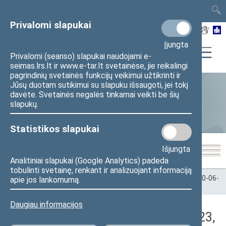
TAIS
TAR
LT
I
EN
Privalomi slapukai
Įjungta
Privalomi (seanso) slapukai naudojami e-
seimas.lrs.lt ir www.e-tar.lt svetainėse, jie reikalingi
pagrindinių svetainės funkcijų veikimui užtikrinti ir
Jūsų duotam sutikimui su slapuku išsaugoti, jei tokį
davėte. Svetainės negalės tinkamai veikti be šių
Statistika
slapukų.
Statistikos slapukai
Išjungta
Analitiniai slapukai (Google Analytics) padeda
tobulinti svetainę, renkant ir analizuojant informaciją
Pradžia
>
Statistika
>
Seimo narių balsavimų rezultatai
>
2020-06-
apie jos lankomumą.
23
>
Vakarinis posėdis
Daugiau informacijos
Darbotvarkės klausimas (2020-06-23,