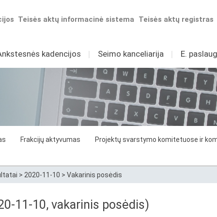
ijos
Teisės aktų informacinė sistema
Teisės aktų registras
Ankstesnės kadencijos
I
Seimo kanceliarija
I
E. paslaug
as
Frakcijų aktyvumas
Projektų svarstymo komitetuose ir komi
ltatai
>
2020-11-10
>
Vakarinis posėdis
0-11-10, vakarinis posėdis)