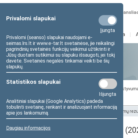
Numatomos transliac
Privalomi slapukai
Įjungta
Sudėtis
I
Veikla
I
Privalomi (seanso) slapukai naudojami e-
seimas.lrs.lt ir www.e-tar.lt svetainėse, jie reikalingi
pagrindinių svetainės funkcijų veikimui užtikrinti ir
Jūsų duotam sutikimui su slapuku išsaugoti, jei tokį
Statistika
davėte. Svetainės negalės tinkamai veikti be šių
slapukų.
Statistikos slapukai
Seimo darbo statistika
Seimo narių aktyvum
Išjungta
Seimo narių balsavimų rezultatai
Analitiniai slapukai (Google Analytics) padeda
tobulinti svetainę, renkant ir analizuojant informaciją
Pradžia
>
Statistika
>
Seimo narių balsavimų rezu
apie jos lankomumą.
Daugiau informacijos
Darbotvarkės klausimas (202