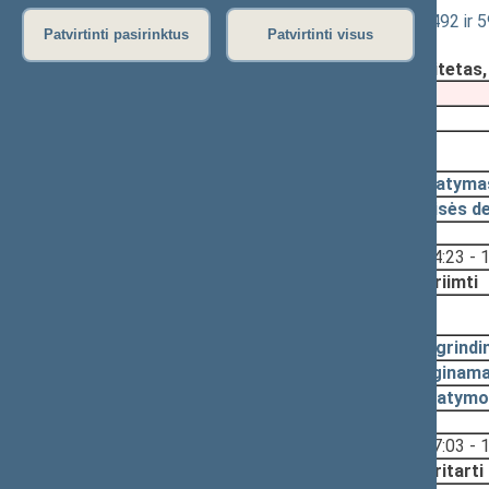
Administracinių nusižengimų kodekso 492 ir 5
Patvirtinti pasirinktus
Patvirtinti visus
Registravimo data:
2020-10-22
Pateikė:
Teisės ir teisėtvarkos komitetas
Pateikimas
2019-12-05
2020-11-10, priėmimas
2020-11-10
Įstatyma
2020-11-09
Teisės d
Svarstyta:
14:23 - 
Nutarta:
Priimti
2020-11-05, svarstymas
2020-10-22
Pagrindi
2020-10-22
Lyginama
2020-10-22
Įstatymo
Svarstyta:
17:03 - 
Nutarta:
Pritarti