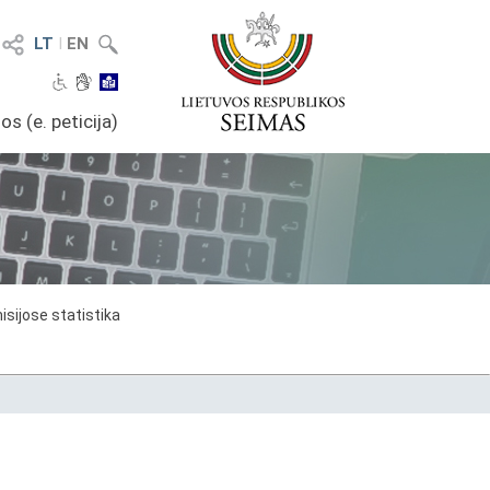
LT
I
EN
os (e. peticija)
sijose statistika