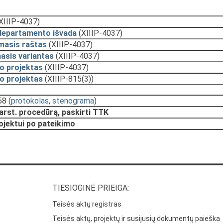
XIIIP-4037)
departamento išvada
(XIIIP-4037)
masis raštas
(XIIIP-4037)
asis variantas
(XIIIP-4037)
o projektas
(XIIIP-4037)
o projektas
(XIIIP-815(3))
58
(
protokolas
,
stenograma
)
arst. procedūrą, paskirti TTK
rojektui po pateikimo
TIESIOGINĖ PRIEIGA:
Teisės aktų registras
Teisės aktų, projektų ir susijusių dokumentų paieška