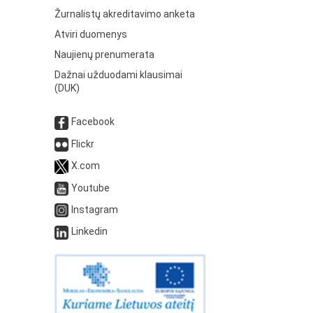
Žurnalistų akreditavimo anketa
Atviri duomenys
Naujienų prenumerata
Dažnai užduodami klausimai
(DUK)
Facebook
Flickr
X.com
Youtube
Instagram
Linkedin