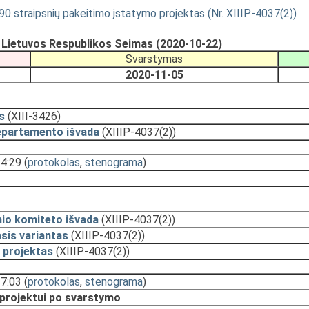
90 straipsnių pakeitimo įstatymo projektas (Nr. XIIIP-4037(2))
, Lietuvos Respublikos Seimas (2020-10-22)
Svarstymas
2020-11-05
s
(XIII-3426)
epartamento išvada
(XIIIP-4037(2))
14:29
(
protokolas
,
stenograma
)
nio komiteto išvada
(XIIIP-4037(2))
sis variantas
(XIIIP-4037(2))
 projektas
(XIIIP-4037(2))
17:03
(
protokolas
,
stenograma
)
 projektui po svarstymo