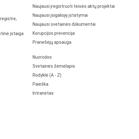
Naujausi įregistruoti teisės aktų projektai
Naujausi įsigalioję įstatymai
registre,
Naujausi svetainės dokumentai
Korupcijos prevencija
tinė įstaiga
Pranešėjų apsauga
Nuorodos
Svetainės žemėlapis
Rodyklė (A - Z)
Paieška
Intranetas