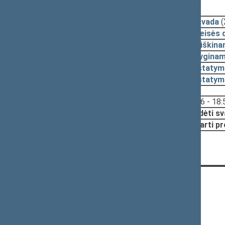
2019-12-05, pateikimas
2019-11-06
Išvada
(
2019-10-29
Teisės 
2019-10-17
Aiškina
2019-10-17
Lyginam
2019-10-17
Įstatym
2018-11-29
Įstatym
Svarstyta:
18:36 - 18:
Nutarta:
Pradėti sv
Pritarti p
KONTAKTAI:
Gedimino pr. 53, 01109 Vilnius,
Lietuva