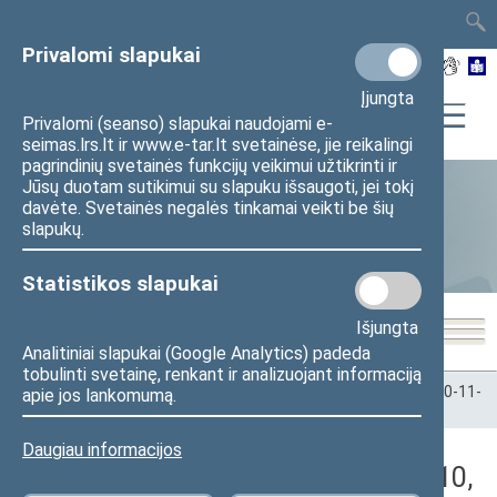
TAIS
TAR
LT
I
EN
Privalomi slapukai
Įjungta
Privalomi (seanso) slapukai naudojami e-
seimas.lrs.lt ir www.e-tar.lt svetainėse, jie reikalingi
pagrindinių svetainės funkcijų veikimui užtikrinti ir
Jūsų duotam sutikimui su slapuku išsaugoti, jei tokį
davėte. Svetainės negalės tinkamai veikti be šių
Statistika
slapukų.
Statistikos slapukai
Išjungta
Analitiniai slapukai (Google Analytics) padeda
tobulinti svetainę, renkant ir analizuojant informaciją
Pradžia
>
Statistika
>
Seimo narių balsavimų rezultatai
>
2020-11-
apie jos lankomumą.
10
>
Vakarinis posėdis
Daugiau informacijos
Darbotvarkės klausimas (2020-11-10,