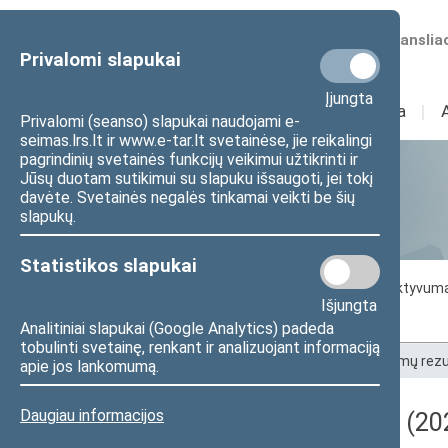
Numatomos transliac
Privalomi slapukai
Įjungta
Sudėtis
I
Veikla
I
Privalomi (seanso) slapukai naudojami e-
seimas.lrs.lt ir www.e-tar.lt svetainėse, jie reikalingi
pagrindinių svetainės funkcijų veikimui užtikrinti ir
Jūsų duotam sutikimui su slapuku išsaugoti, jei tokį
Statistika
davėte. Svetainės negalės tinkamai veikti be šių
slapukų.
Statistikos slapukai
Seimo darbo statistika
Seimo narių aktyvum
Išjungta
Seimo narių balsavimų rezultatai
Analitiniai slapukai (Google Analytics) padeda
tobulinti svetainę, renkant ir analizuojant informaciją
Pradžia
>
Statistika
>
Seimo narių balsavimų rezu
apie jos lankomumą.
Daugiau informacijos
Darbotvarkės klausimas (202