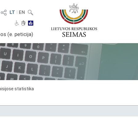
LT
I
EN
os (e. peticija)
sijose statistika