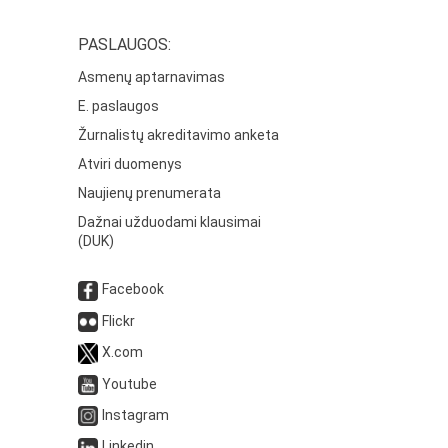
PASLAUGOS:
Asmenų aptarnavimas
E. paslaugos
Žurnalistų akreditavimo anketa
Atviri duomenys
Naujienų prenumerata
Dažnai užduodami klausimai
(DUK)
Facebook
Flickr
X.com
Youtube
Instagram
Linkedin