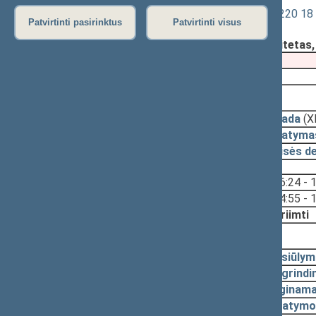
Teisėkūros pagrindų įstatymo Nr. XI-2220 18 
Patvirtinti pasirinktus
Patvirtinti visus
Registravimo data:
2021-12-15
Pateikė:
Teisės ir teisėtvarkos komitetas
Pateikimas
2021-12-09
2021-12-23, priėmimas
2021-12-23
Išvada
(X
2021-12-23
Įstatyma
2021-12-22
Teisės d
Svarstyta:
16:24 - 
14:55 - 
Nutarta:
Priimti
2021-12-21, svarstymas
2021-12-15
Pasiūlym
2021-12-15
Pagrindi
2021-12-15
Lyginama
2021-12-15
Įstatymo