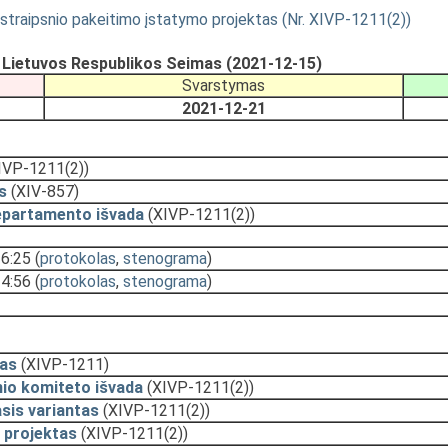
straipsnio pakeitimo įstatymo projektas (Nr. XIVP-1211(2))
, Lietuvos Respublikos Seimas (2021-12-15)
Svarstymas
2021-12-21
IVP-1211(2))
s
(XIV-857)
epartamento išvada
(XIVP-1211(2))
16:25
(
protokolas
,
stenograma
)
14:56
(
protokolas
,
stenograma
)
as
(XIVP-1211)
nio komiteto išvada
(XIVP-1211(2))
sis variantas
(XIVP-1211(2))
 projektas
(XIVP-1211(2))