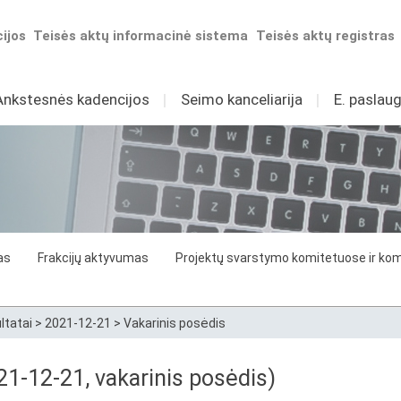
ijos
Teisės aktų informacinė sistema
Teisės aktų registras
Ankstesnės kadencijos
I
Seimo kanceliarija
I
E. paslaug
as
Frakcijų aktyvumas
Projektų svarstymo komitetuose ir komi
ltatai
>
2021-12-21
>
Vakarinis posėdis
1-12-21, vakarinis posėdis)