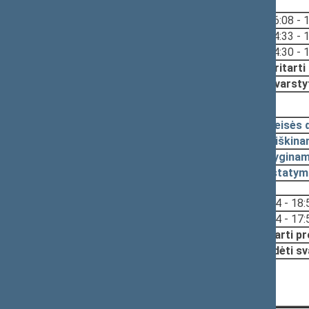
Svarstyta:
16:08 - 
14:33 - 
14:30 - 
Nutarta:
Pritarti
Svarsty
2021-12-09, pateikimas
2021-12-09
Teisės 
2021-12-08
Aiškina
2021-12-08
Lyginam
2021-12-08
Įstatym
Svarstyta:
18:54 - 18:
17:54 - 17:
Nutarta:
Pritarti p
Pradėti sv