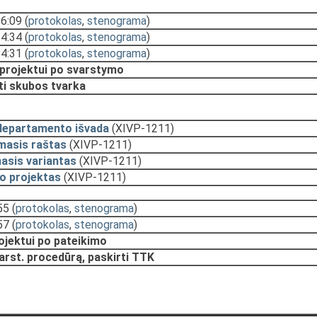
16:09
(
protokolas
,
stenograma
)
14:34
(
protokolas
,
stenograma
)
14:31
(
protokolas
,
stenograma
)
 projektui po svarstymo
ti skubos tvarka
departamento išvada
(XIVP-1211)
masis raštas
(XIVP-1211)
asis variantas
(XIVP-1211)
o projektas
(XIVP-1211)
55
(
protokolas
,
stenograma
)
57
(
protokolas
,
stenograma
)
rojektui po pateikimo
arst. procedūrą, paskirti TTK