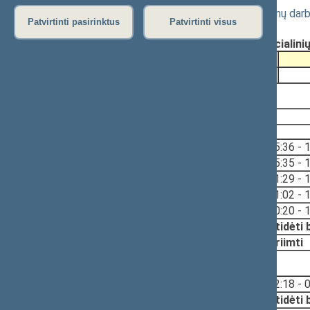
Valstybės politikų ir valstybės pareigūnų 
Patvirtinti pasirinktus
Patvirtinti visus
Registravimo data:
2008-12-18
Pateikė:
Donatas JANKAUSKAS, Socialinių r
Pateikimas
2008-12-16
2008-12-19, priėmimas
2008-12-19
Svarstyta:
15:36 - 
15:35 - 
11:29 - 
11:02 - 
10:20 - 
Nutarta:
Atidėti
Priimti
2008-12-18, priėmimas
Svarstyta:
02:18 - 
Nutarta:
Atidėti