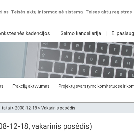
ijos
Teisės aktų informacinė sistema
Teisės aktų registras
Ankstesnės kadencijos
I
Seimo kanceliarija
I
E. paslaug
as
Frakcijų aktyvumas
Projektų svarstymo komitetuose ir komi
ltatai
>
2008-12-18
>
Vakarinis posėdis
8-12-18, vakarinis posėdis)