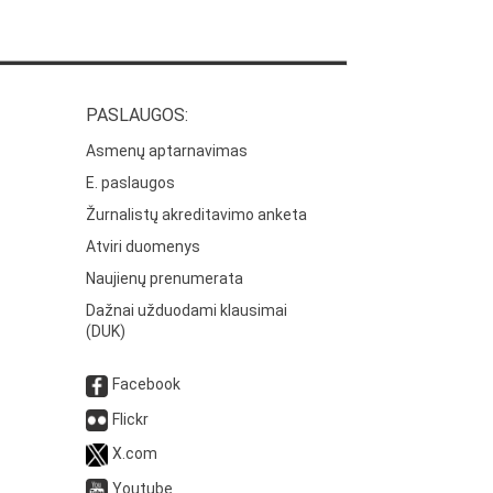
PASLAUGOS:
Asmenų aptarnavimas
E. paslaugos
Žurnalistų akreditavimo anketa
Atviri duomenys
Naujienų prenumerata
Dažnai užduodami klausimai
(DUK)
Facebook
Flickr
X.com
Youtube