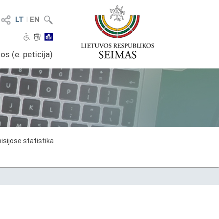
LT
I
EN
os (e. peticija)
sijose statistika