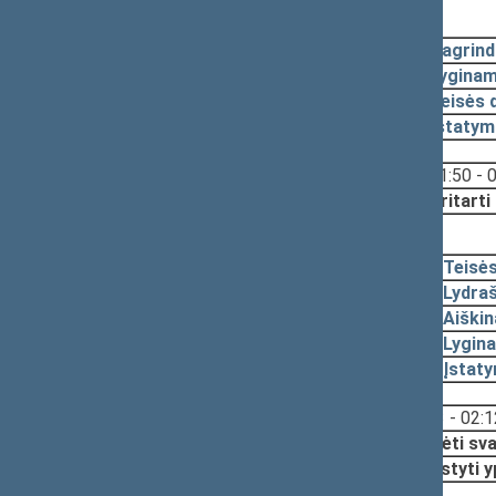
2008-12-18, svarstymas
2008-12-18
Pagrind
2008-12-18
Lyginam
2008-12-18
Teisės 
2008-12-18
Įstatym
Svarstyta:
01:50 - 
Nutarta:
Pritarti
2008-12-16, pateikimas
2008-12-16
Teisė
2008-12-15
Lydraš
2008-12-15
Aiški
2008-12-15
Lygina
2008-12-15
Įstat
Svarstyta:
01:53 - 02:1
Nutarta:
Pradėti sva
Svarstyti 