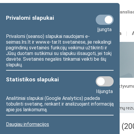
Numatomos transliac
Privalomi slapukai
Įjungta
Sudėtis
I
Veikla
I
Privalomi (seanso) slapukai naudojami e-
seimas.lrs.lt ir www.e-tar.lt svetainėse, jie reikalingi
pagrindinių svetainės funkcijų veikimui užtikrinti ir
Jūsų duotam sutikimui su slapuku išsaugoti, jei tokį
Statistika
davėte. Svetainės negalės tinkamai veikti be šių
slapukų.
Statistikos slapukai
Seimo darbo statistika
Seimo narių aktyvum
Išjungta
Seimo narių balsavimų rezultatai
Analitiniai slapukai (Google Analytics) padeda
tobulinti svetainę, renkant ir analizuojant informaciją
Pradžia
>
Statistika
>
Seimo narių balsavimų rezu
apie jos lankomumą.
Daugiau informacijos
Darbotvarkės klausimas (200