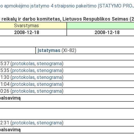
darbo apmokėjimo įstatymo 4 straipsnio pakeitimo ĮSTATYMO PRO
eikalų ir darbo komitetas, Lietuvos Respublikos Seimas (
Svarstymas
2008-12-18
2008-12-18
Įstatymas
(XI-82)
15:37
(
protokolas
,
stenograma
)
15:35
(
protokolas
,
stenograma
)
11:30
(
protokolas
,
stenograma
)
11:04
(
protokolas
,
stenograma
)
10:26
(
protokolas
,
stenograma
)
 balsavimą
02:31
(
protokolas
,
stenograma
)
 balsavimą