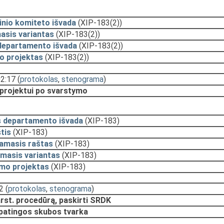
inio komiteto išvada
(XIP-183(2))
asis variantas
(XIP-183(2))
departamento išvada
(XIP-183(2))
o projektas
(XIP-183(2))
02:17
(
protokolas
,
stenograma
)
 projektui po svarstymo
s departamento išvada
(XIP-183)
tis
(XIP-183)
namasis raštas
(XIP-183)
masis variantas
(XIP-183)
ymo projektas
(XIP-183)
2
(
protokolas
,
stenograma
)
rst. procedūrą, paskirti SRDK
ypatingos skubos tvarka