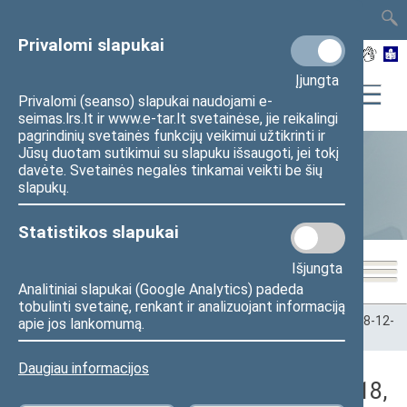
TAIS
TAR
LT
I
EN
Privalomi slapukai
Įjungta
Privalomi (seanso) slapukai naudojami e-
seimas.lrs.lt ir www.e-tar.lt svetainėse, jie reikalingi
pagrindinių svetainės funkcijų veikimui užtikrinti ir
Jūsų duotam sutikimui su slapuku išsaugoti, jei tokį
davėte. Svetainės negalės tinkamai veikti be šių
Statistika
slapukų.
Statistikos slapukai
Išjungta
Analitiniai slapukai (Google Analytics) padeda
tobulinti svetainę, renkant ir analizuojant informaciją
Pradžia
>
Statistika
>
Seimo narių balsavimų rezultatai
>
2008-12-
apie jos lankomumą.
18
>
Vakarinis posėdis
Daugiau informacijos
Darbotvarkės klausimas (2008-12-18,