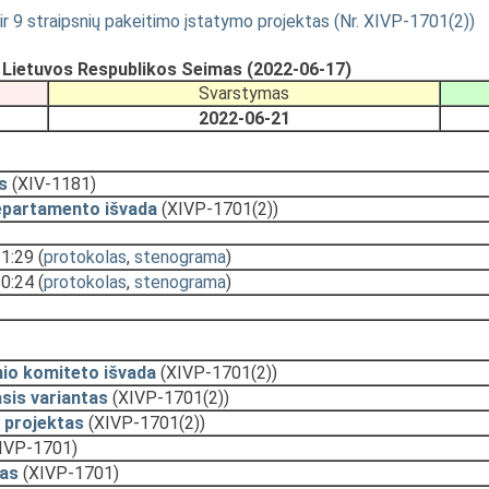
 9 straipsnių pakeitimo įstatymo projektas (Nr. XIVP-1701(2))
, Lietuvos Respublikos Seimas (2022-06-17)
Svarstymas
2022-06-21
s
(XIV-1181)
epartamento išvada
(XIVP-1701(2))
11:29
(
protokolas
,
stenograma
)
10:24
(
protokolas
,
stenograma
)
nio komiteto išvada
(XIVP-1701(2))
sis variantas
(XIVP-1701(2))
 projektas
(XIVP-1701(2))
IVP-1701)
as
(XIVP-1701)