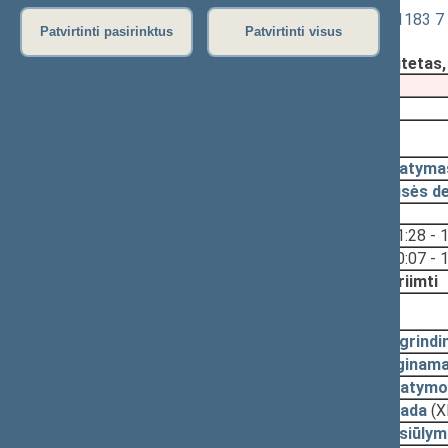
Vadovybės apsaugos įstatymo Nr. IX-1183 7 ir
Patvirtinti pasirinktus
Patvirtinti visus
Registravimo data:
2022-06-17
Pateikė:
Teisės ir teisėtvarkos komitetas
Pateikimas
2022-05-24
2022-06-28, priėmimas
2022-06-28
Įstatyma
2022-06-22
Teisės d
Svarstyta:
11:28 - 
10:07 - 
Nutarta:
Priimti
2022-06-21, svarstymas
2022-06-17
Pagrindi
2022-06-17
Lyginama
2022-06-17
Įstatymo
2022-06-03
Išvada
(X
2022-06-02
Pasiūlym