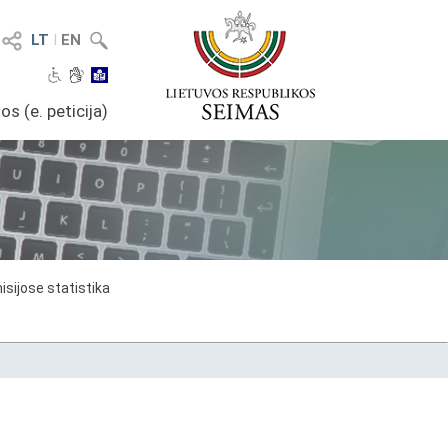
LT
I
EN
os (e. peticija)
sijose statistika