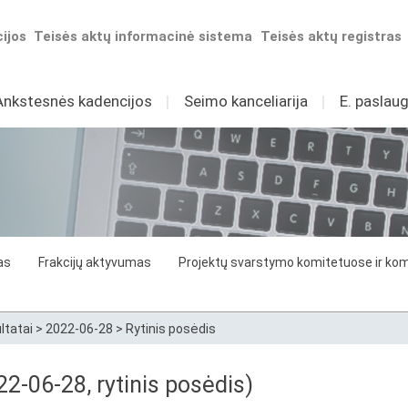
ijos
Teisės aktų informacinė sistema
Teisės aktų registras
Ankstesnės kadencijos
I
Seimo kanceliarija
I
E. paslaug
as
Frakcijų aktyvumas
Projektų svarstymo komitetuose ir komi
ltatai
>
2022-06-28
>
Rytinis posėdis
2-06-28, rytinis posėdis)