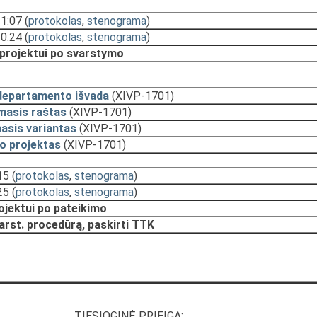
11:07
(
protokolas
,
stenograma
)
10:24
(
protokolas
,
stenograma
)
 projektui po svarstymo
departamento išvada
(XIVP-1701)
masis raštas
(XIVP-1701)
asis variantas
(XIVP-1701)
o projektas
(XIVP-1701)
15
(
protokolas
,
stenograma
)
25
(
protokolas
,
stenograma
)
rojektui po pateikimo
arst. procedūrą, paskirti TTK
TIESIOGINĖ PRIEIGA: