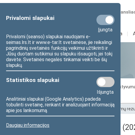
Numatomos transliac
Privalomi slapukai
Įjungta
Sudėtis
I
Veikla
I
Privalomi (seanso) slapukai naudojami e-
seimas.lrs.lt ir www.e-tar.lt svetainėse, jie reikalingi
pagrindinių svetainės funkcijų veikimui užtikrinti ir
Jūsų duotam sutikimui su slapuku išsaugoti, jei tokį
Statistika
davėte. Svetainės negalės tinkamai veikti be šių
slapukų.
Statistikos slapukai
Seimo darbo statistika
Seimo narių aktyvum
Išjungta
Seimo narių balsavimų rezultatai
Analitiniai slapukai (Google Analytics) padeda
tobulinti svetainę, renkant ir analizuojant informaciją
Pradžia
>
Statistika
>
Seimo narių balsavimų rezu
apie jos lankomumą.
Daugiau informacijos
Darbotvarkės klausimas (202