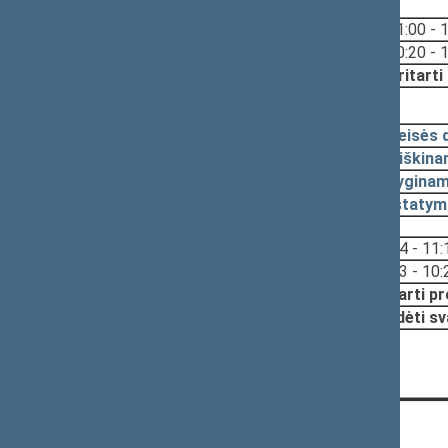
Svarstyta:
11:00 - 
10:20 - 
Nutarta:
Pritarti
2022-05-24, pateikimas
2022-05-20
Teisės 
2022-05-17
Aiškina
2022-05-17
Lyginam
2022-05-17
Įstatym
Svarstyta:
11:14 - 11:
10:03 - 10:
Nutarta:
Pritarti p
Pradėti sv
KONTAKTAI: