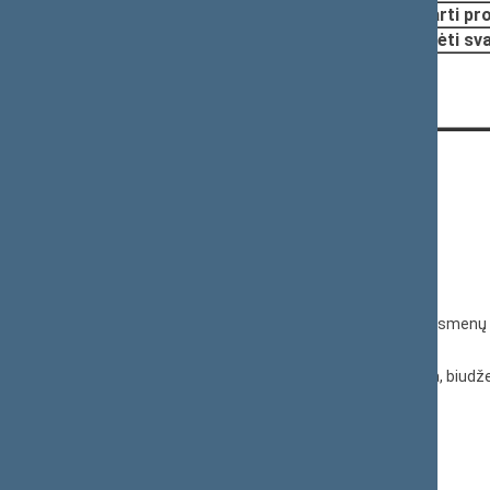
Pritarti pr
Pradėti sv
KONTAKTAI:
Gedimino pr. 53, 01109 Vilnius,
Lietuva
(0 5) 239 6060
El. p.
priim@lrs.lt
Duomenys kaupiami ir saugomi Juridinių asmenų 
kodas 188605295
© Lietuvos Respublikos Seimo kanceliarija, biudže