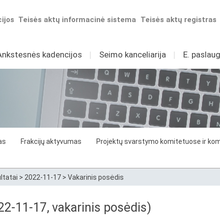
ijos
Teisės aktų informacinė sistema
Teisės aktų registras
Ankstesnės kadencijos
I
Seimo kanceliarija
I
E. paslaug
as
Frakcijų aktyvumas
Projektų svarstymo komitetuose ir komi
ltatai
>
2022-11-17
>
Vakarinis posėdis
2-11-17, vakarinis posėdis)