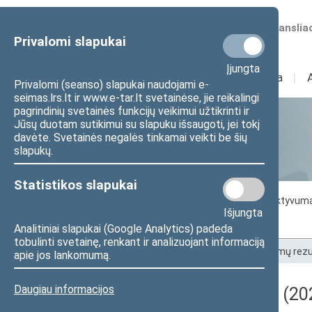
Numatomos transliac
Privalomi slapukai
Įjungta
Sudėtis
I
Veikla
I
Privalomi (seanso) slapukai naudojami e-
seimas.lrs.lt ir www.e-tar.lt svetainėse, jie reikalingi
pagrindinių svetainės funkcijų veikimui užtikrinti ir
Jūsų duotam sutikimui su slapuku išsaugoti, jei tokį
Statistika
davėte. Svetainės negalės tinkamai veikti be šių
slapukų.
Statistikos slapukai
Seimo darbo statistika
Seimo narių aktyvum
Išjungta
Seimo narių balsavimų rezultatai
Analitiniai slapukai (Google Analytics) padeda
tobulinti svetainę, renkant ir analizuojant informaciją
Pradžia
>
Statistika
>
Seimo narių balsavimų rezu
apie jos lankomumą.
Daugiau informacijos
Darbotvarkės klausimas (202