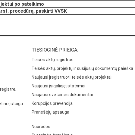
ojektui po pateikimo
arst. procedūrą, paskirti VVSK
TIESIOGINĖ PRIEIGA:
Teisės aktų registras
Teisės aktų, projektų ir susijusių dokumentų paieška
Naujausi įregistruoti teisės aktų projektai
Naujausi įsigalioję įstatymai
registre,
Naujausi svetainės dokumentai
Korupcijos prevencija
tinė įstaiga
Pranešėjų apsauga
Nuorodos