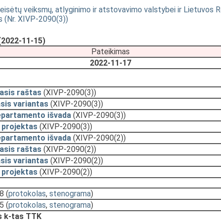
eteisėtų veiksmų, atlyginimo ir atstovavimo valstybei ir Lietuvos
as (Nr. XIVP-2090(3))
(2022-11-15)
Pateikimas
2022-11-17
asis raštas
(XIVP-2090(3))
sis variantas
(XIVP-2090(3))
epartamento išvada
(XIVP-2090(3))
 projektas
(XIVP-2090(3))
epartamento išvada
(XIVP-2090(2))
asis raštas
(XIVP-2090(2))
sis variantas
(XIVP-2090(2))
 projektas
(XIVP-2090(2))
28
(
protokolas
,
stenograma
)
25
(
protokolas
,
stenograma
)
 k-tas TTK