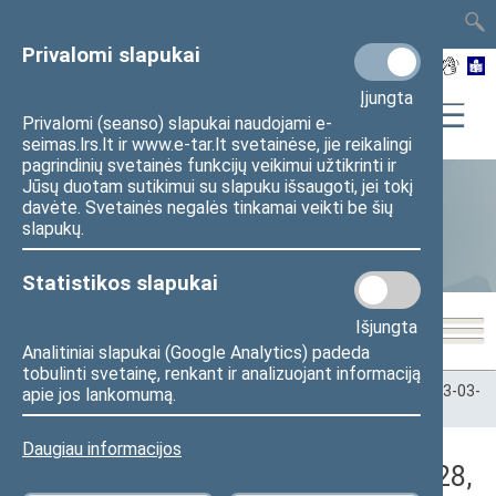
TAIS
TAR
LT
I
EN
Privalomi slapukai
Įjungta
Privalomi (seanso) slapukai naudojami e-
seimas.lrs.lt ir www.e-tar.lt svetainėse, jie reikalingi
pagrindinių svetainės funkcijų veikimui užtikrinti ir
Jūsų duotam sutikimui su slapuku išsaugoti, jei tokį
davėte. Svetainės negalės tinkamai veikti be šių
Statistika
slapukų.
Statistikos slapukai
Išjungta
Analitiniai slapukai (Google Analytics) padeda
tobulinti svetainę, renkant ir analizuojant informaciją
Pradžia
>
Statistika
>
Seimo narių balsavimų rezultatai
>
2023-03-
apie jos lankomumą.
28
>
Vakarinis posėdis
Daugiau informacijos
Darbotvarkės klausimas (2023-03-28,