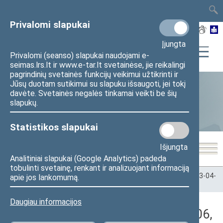
TAIS
TAR
LT
I
EN
Privalomi slapukai
Įjungta
Privalomi (seanso) slapukai naudojami e-
seimas.lrs.lt ir www.e-tar.lt svetainėse, jie reikalingi
pagrindinių svetainės funkcijų veikimui užtikrinti ir
Jūsų duotam sutikimui su slapuku išsaugoti, jei tokį
davėte. Svetainės negalės tinkamai veikti be šių
Statistika
slapukų.
Statistikos slapukai
Išjungta
Analitiniai slapukai (Google Analytics) padeda
tobulinti svetainę, renkant ir analizuojant informaciją
Pradžia
>
Statistika
>
Seimo narių balsavimų rezultatai
>
2023-04-
apie jos lankomumą.
06
>
Rytinis posėdis
Daugiau informacijos
Darbotvarkės klausimas (2023-04-06,