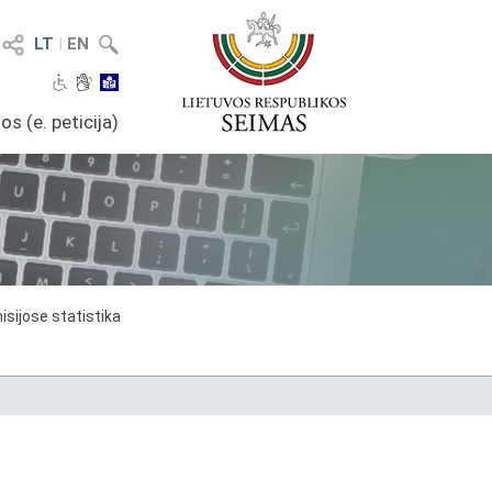
LT
I
EN
os (e. peticija)
sijose statistika