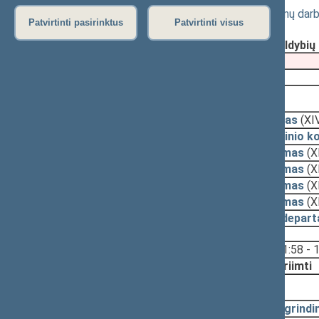
Valstybės politikų ir valstybės pareigūnų dar
Patvirtinti pasirinktus
Patvirtinti visus
Registravimo data:
2023-05-05
Pateikė:
Valstybės valdymo ir savivaldybi
Pateikimas
2022-11-17
2023-05-25, priėmimas
2023-05-25
Įstatymas
(XI
2023-05-24
Pagrindinio k
2023-05-22
Pasiūlymas
(X
2023-05-19
Pasiūlymas
(X
2023-05-19
Pasiūlymas
(X
2023-05-18
Pasiūlymas
(X
2023-05-15
Teisės depart
Svarstyta:
11:58 - 
Nutarta:
Priimti
2023-05-09, svarstymas
2023-05-05
Pagrindi