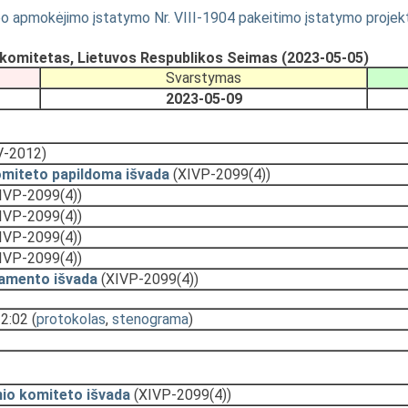
bo apmokėjimo įstatymo Nr. VIII-1904 pakeitimo įstatymo projekt
ų komitetas, Lietuvos Respublikos Seimas (2023-05-05)
Svarstymas
2023-05-09
V-2012)
omiteto papildoma išvada
(XIVP-2099(4))
IVP-2099(4))
IVP-2099(4))
IVP-2099(4))
IVP-2099(4))
amento išvada
(XIVP-2099(4))
12:02
(
protokolas
,
stenograma
)
nio komiteto išvada
(XIVP-2099(4))