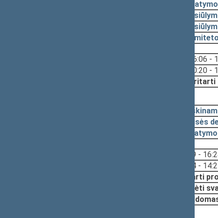
2023-05-05
Įstatymo
2023-04-28
Pasiūlym
2023-01-27
Pasiūlym
2022-12-22
Komiteto
Svarstyta:
16:06 - 
10:20 - 
Nutarta:
Pritarti
2022-11-17, pateikimas
2022-11-15
Aiškinam
2022-11-15
Teisės d
2022-11-15
Įstatymo
Svarstyta:
15:29 - 16:
14:24 - 14:
Nutarta:
Pritarti pr
Pradėti sv
Papildoma