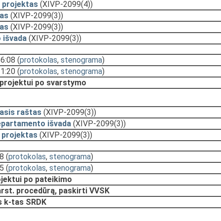
 projektas
(XIVP-2099(4))
as
(XIVP-2099(3))
as
(XIVP-2099(3))
 išvada
(XIVP-2099(3))
16:08
(
protokolas
,
stenograma
)
11:20
(
protokolas
,
stenograma
)
 projektui po svarstymo
asis raštas
(XIVP-2099(3))
epartamento išvada
(XIVP-2099(3))
 projektas
(XIVP-2099(3))
28
(
protokolas
,
stenograma
)
25
(
protokolas
,
stenograma
)
ojektui po pateikimo
arst. procedūrą, paskirti VVSK
s k-tas SRDK