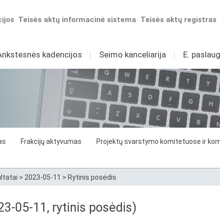
ijos
Teisės aktų informacinė sistema
Teisės aktų registras
Ankstesnės kadencijos
I
Seimo kanceliarija
I
E. paslaug
as
Frakcijų aktyvumas
Projektų svarstymo komitetuose ir komi
ltatai
>
2023-05-11
>
Rytinis posėdis
3-05-11, rytinis posėdis)