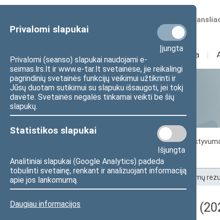
Numatomos transliac
Privalomi slapukai
Įjungta
Sudėtis
I
Veikla
I
Privalomi (seanso) slapukai naudojami e-
seimas.lrs.lt ir www.e-tar.lt svetainėse, jie reikalingi
pagrindinių svetainės funkcijų veikimui užtikrinti ir
Jūsų duotam sutikimui su slapuku išsaugoti, jei tokį
Statistika
davėte. Svetainės negalės tinkamai veikti be šių
slapukų.
Statistikos slapukai
Seimo darbo statistika
Seimo narių aktyvum
Išjungta
Seimo narių balsavimų rezultatai
Analitiniai slapukai (Google Analytics) padeda
tobulinti svetainę, renkant ir analizuojant informaciją
Pradžia
>
Statistika
>
Seimo narių balsavimų rezu
apie jos lankomumą.
Daugiau informacijos
Darbotvarkės klausimas (202