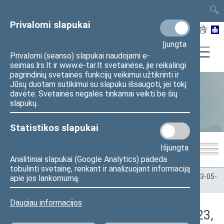
TAIS
TAR
LT
I
EN
Privalomi slapukai
Įjungta
Privalomi (seanso) slapukai naudojami e-
seimas.lrs.lt ir www.e-tar.lt svetainėse, jie reikalingi
pagrindinių svetainės funkcijų veikimui užtikrinti ir
Jūsų duotam sutikimui su slapuku išsaugoti, jei tokį
davėte. Svetainės negalės tinkamai veikti be šių
Statistika
slapukų.
Statistikos slapukai
Išjungta
Analitiniai slapukai (Google Analytics) padeda
tobulinti svetainę, renkant ir analizuojant informaciją
Pradžia
>
Statistika
>
Seimo narių balsavimų rezultatai
>
2023-05-
apie jos lankomumą.
23
>
Vakarinis posėdis
Daugiau informacijos
Darbotvarkės klausimas (2023-05-23,