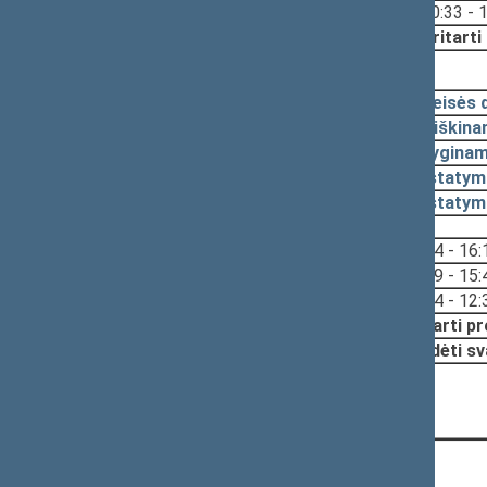
10:33 - 
Nutarta:
Pritarti
2023-05-25, pateikimas
2023-05-19
Teisės 
2023-05-15
Aiškina
2023-05-15
Lyginam
2023-05-15
Įstatym
2023-05-15
Įstatym
Svarstyta:
16:14 - 16:
15:39 - 15:
12:34 - 12:
Nutarta:
Pritarti p
Pradėti sv