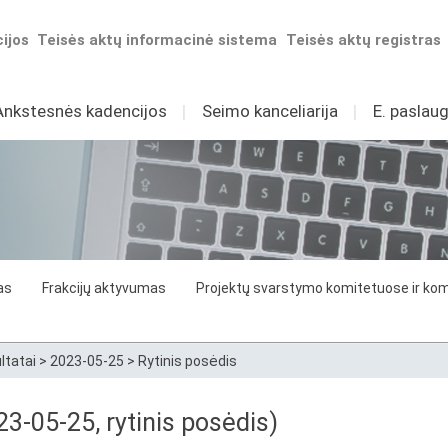
ijos
Teisės aktų informacinė sistema
Teisės aktų registras
Ankstesnės kadencijos
I
Seimo kanceliarija
I
E. paslaug
as
Frakcijų aktyvumas
Projektų svarstymo komitetuose ir komi
ltatai
>
2023-05-25
>
Rytinis posėdis
3-05-25, rytinis posėdis)