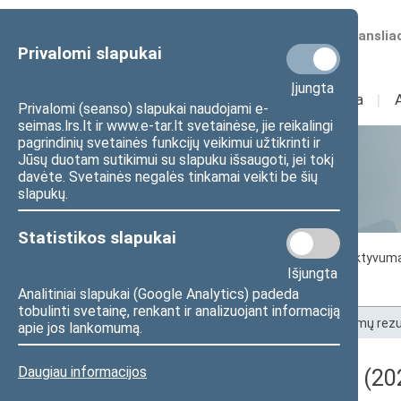
Numatomos transliac
Privalomi slapukai
Įjungta
Sudėtis
I
Veikla
I
Privalomi (seanso) slapukai naudojami e-
seimas.lrs.lt ir www.e-tar.lt svetainėse, jie reikalingi
pagrindinių svetainės funkcijų veikimui užtikrinti ir
Jūsų duotam sutikimui su slapuku išsaugoti, jei tokį
Statistika
davėte. Svetainės negalės tinkamai veikti be šių
slapukų.
Statistikos slapukai
Seimo darbo statistika
Seimo narių aktyvum
Išjungta
Seimo narių balsavimų rezultatai
Analitiniai slapukai (Google Analytics) padeda
tobulinti svetainę, renkant ir analizuojant informaciją
Pradžia
>
Statistika
>
Seimo narių balsavimų rezu
apie jos lankomumą.
Daugiau informacijos
Darbotvarkės klausimas (202