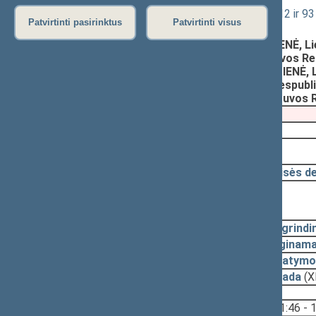
Administracinių nusižengimų kodekso 12 ir 93
Patvirtinti pasirinktus
Patvirtinti visus
Registravimo data:
2023-05-15
Pateikė:
Ieva KAČINSKAITĖ-URBONIENĖ, Li
Pateikė:
Andrius MAZURONIS, Lietuvos Re
Pateikė:
Vaida GIRAITYTĖ-JUŠKEVIČIENĖ, L
Pateikė:
Vigilijus JUKNA, Lietuvos Respub
Pateikė:
Viktoras FIODOROVAS, Lietuvos R
Pateikimas
2023-05-25
2023-10-10, priėmimas
2023-09-29
Teisės d
2023-09-26, svarstymas
2023-09-14
Pagrindi
2023-09-14
Lyginama
2023-09-14
Įstatymo
2023-05-31
Išvada
(X
Svarstyta:
11:46 - 