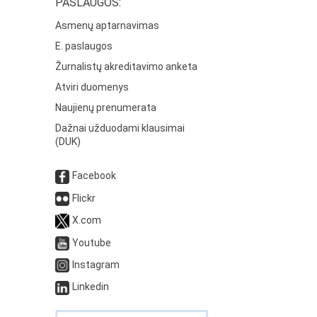
PASLAUGOS:
Asmenų aptarnavimas
E. paslaugos
Žurnalistų akreditavimo anketa
Atviri duomenys
Naujienų prenumerata
Dažnai užduodami klausimai
(DUK)
Facebook
Flickr
X.com
Youtube
Instagram
Linkedin