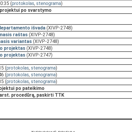
10:35
(
protokolas
,
stenograma
)
 projektui po svarstymo
departamento išvada
(XIVP-2748)
masis raštas
(XIVP-2748)
asis variantas
(XIVP-2748)
o projektas
(XIVP-2748)
o projektas
(XIVP-2747)
15
(
protokolas
,
stenograma
)
46
(
protokolas
,
stenograma
)
35
(
protokolas
,
stenograma
)
rojektui po pateikimo
arst. procedūrą, paskirti TTK