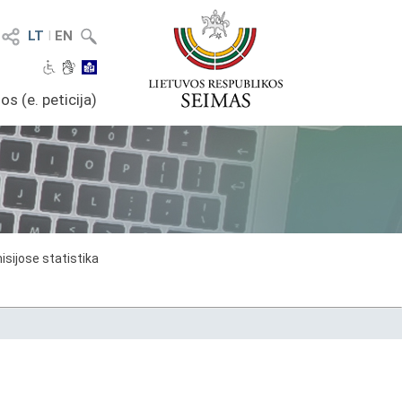
LT
I
EN
os (e. peticija)
sijose statistika