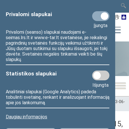
TAIS
TAR
LT
I
EN
Privalomi slapukai
Įjungta
Privalomi (seanso) slapukai naudojami e-
seimas.lrs.lt ir www.e-tar.lt svetainėse, jie reikalingi
pagrindinių svetainės funkcijų veikimui užtikrinti ir
Jūsų duotam sutikimui su slapuku išsaugoti, jei tokį
davėte. Svetainės negalės tinkamai veikti be šių
Statistika
slapukų.
Statistikos slapukai
Išjungta
Analitiniai slapukai (Google Analytics) padeda
tobulinti svetainę, renkant ir analizuojant informaciją
Pradžia
>
Statistika
>
Seimo narių balsavimų rezultatai
>
2023-06-
apie jos lankomumą.
15
>
Rytinis posėdis
Daugiau informacijos
Darbotvarkės klausimas (2023-06-15,