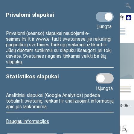
TAIS
TAR
LT
I
EN
Privalomi slapukai
Įjungta
Privalomi (seanso) slapukai naudojami e-
seimas.lrs.lt ir www.e-tar.lt svetainėse, jie reikalingi
pagrindinių svetainės funkcijų veikimui užtikrinti ir
Jūsų duotam sutikimui su slapuku išsaugoti, jei tokį
davėte. Svetainės negalės tinkamai veikti be šių
Statistika
slapukų.
Statistikos slapukai
Išjungta
Analitiniai slapukai (Google Analytics) padeda
tobulinti svetainę, renkant ir analizuojant informaciją
Pradžia
>
Statistika
>
Seimo narių balsavimų rezultatai
>
2023-06-
apie jos lankomumą.
15
>
Rytinis posėdis
Daugiau informacijos
Darbotvarkės klausimas (2023-06-15,